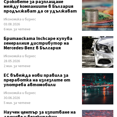
Сроковете за разплащане
между компаниите в България
продължават да се удължават
Икономика и бизнес
03.08.2026
6 мин. за четене
Британската Іnсhсаре ĸyпyвa
гeнepaлния диcтpибyтop нa
Меrсеdеѕ-Веnz в България
Икономика и бизнес
28.05.2026
2 мин. за четене
ЕС въвежда нови правила за
преработка на излезлите от
употреба автомобили
Икономика и бизнес
30.06.2026
5 мин. за четене
Научен център за изпитване на
дронове и безекипажни