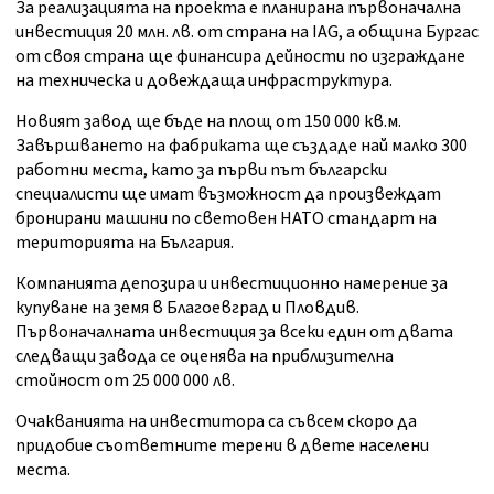
За реализацията на проекта е планирана първоначална
инвестиция 20 млн. лв. от страна на IAG, a община Бургас
от своя страна ще финансира дейности по изграждане
на техническа и довеждаща инфраструктура.
Новият завод ще бъде на площ от 150 000 кв.м.
Завършването на фабриката ще създаде най малко 300
работни места, като за първи път български
специалисти ще имат възможност да произвеждат
бронирани машини по световен НАТО стандарт на
територията на България.
Компанията депозира и инвестиционно намерение за
купуване на земя в Благоевград и Пловдив.
Първоначалната инвестиция за всеки един от двата
следващи завода се оценява на приблизителна
стойност от 25 000 000 лв.
Очакванията на инвеститора са съвсем скоро да
придобие съответните терени в двете населени
места.