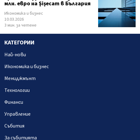
млн. евро на Şіşесаm в България
Икономика и бизнес
10.03.2026
3 мин. за четене
КАТЕГОРИИ
Най-нови
Икономика и бизнес
Мениджмънт
Технологии
Финанси
Управление
Събития
За събитията