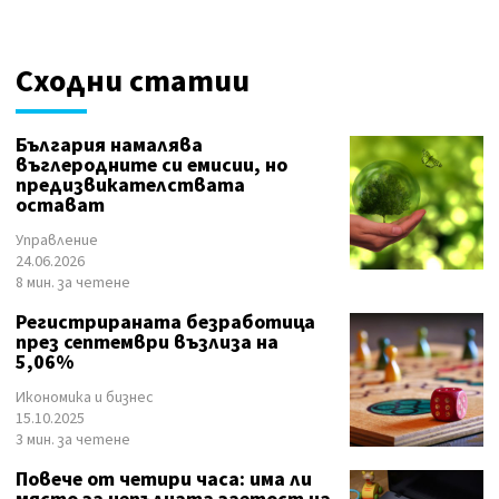
Сходни статии
България намалява
въглеродните си емисии, но
предизвикателствата
остават
Управление
24.06.2026
8 мин. за четене
Регистрираната безработица
през септември възлиза на
5,06%
Икономика и бизнес
15.10.2025
3 мин. за четене
Повече от четири часа: има ли