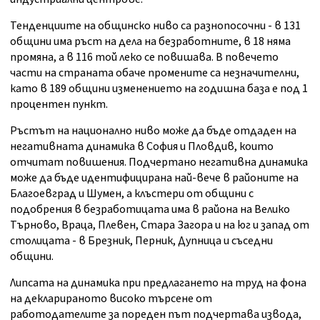
Тенденциите на общинско ниво са разнопосочни - в 131
общини има ръст на дела на безработните, в 18 няма
промяна, а в 116 той леко се повишава. В повечето
части на страната обаче промените са незначителни,
като в 189 общини изменението на годишна база е под 1
процентен пункт.
Ръстът на национално ниво може да бъде отдаден на
негативната динамика в София и Пловдив, които
отчитат повишения. Подчертано негативна динамика
може да бъде идентифицирана най-вече в районите на
Благоевград и Шумен, а клъстери от общини с
подобрения в безработицата има в района на Велико
Търново, Враца, Плевен, Стара Загора и на юг и запад от
столицата - в Брезник, Перник, Дупница и съседни
общини.
Липсата на динамика при предлагането на труд на фона
на декларираното високо търсене от
работодателите за пореден път подчертава извода,