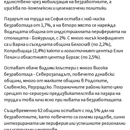
единствено чрез мобилизация на безработните, а
изисква по-комплексни и целенасочени политики.
Пазарът на труда на София остава с най-ниска
безработица от 1,7%, а на второ място се нарежда
водещата община от индустриалната периферията на
столицата - Божурище, с 2%. С много нисък коефициент
са и Варна и съседната община Белослав (по 2,2%),
Копривщица (2,4%) както и логистичният център Елин
Пелин и областният център Бургас (по 2,5%).
Остават обаче видими клъстери с много висока
безработица - Северозападът, повечето дунавски
общини, много от малките общини в Родопите,
Сливенско, Разградско. Пограничните райони като цяло
срещат по-сериозни предизвикателства на пазара на
труда и това личи ясно при нивата на безработицата.
Същевременно 62 общини остават с под 5% дял на
безработните, като повечето са големи градове, силно
интегрираната им периферия или успешните регионални
индустриални центрове.