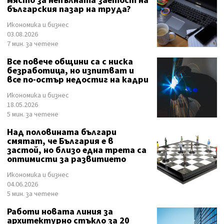
място за непълната заетост на
българския пазар на труда?
Икономика и бизнес
03.08.2026
7 мин. за четене
Все повече общини са с ниска
безработица, но изпитват и
все по-остър недостиг на кадри
Икономика и бизнес
18.05.2026
5 мин. за четене
Над половината българи
смятат, че България е в
застой, но близо една трета са
оптимисти за развитието
Икономика и бизнес
04.06.2026
5 мин. за четене
Работи новата линия за
архитектурно стъкло за 20