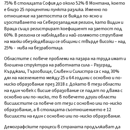
75% в столицата София до около 52% в Монтана, което
е близо 25 процентни пункта разлика. Именно по
отношение на заетостта се вижда по-ясно и
изоставането на Северозападния регион, като Видин и
Враца също регистрират коефициент на заетост под
60%. В региона се наблюдава и най-голямото струпване
на малки обезлюдяващи се общини с твърде високи – над
25% - нива на безработица.
Областите с повече проблеми на пазара на труда имат и
влошена структура на работната сила – Разград,
Кърджали, Търговище, Сливен и Силистра са с над 30%
дял на населението между 25 и 64 години с основно и по-
ниско образование през 2018 г. Докато в тези области
на един човек с висше образование се падат по двама с
основно или по-ниско, то в повечето други области
висшистите са повече от тези с основно или по-ниско
образование, а в столицата съотношението е 12
висшисти на един с основно или по-ниско образование.
Демографските процеси в страната продължават да