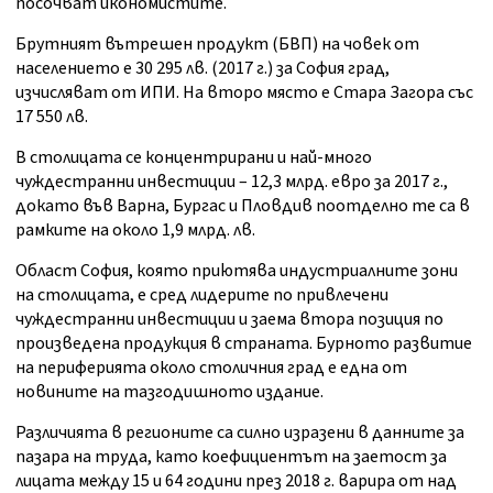
посочват икономистите.
Брутният вътрешен продукт (БВП) на човек от
населението е
30 295 лв. (2017 г.)
за София град,
изчисляват от ИПИ. На второ място е Стара Загора със
17 550 лв.
В столицата се концентрирани и най-много
чуждестранни инвестиции – 12,3 млрд. евро за 2017 г.,
докато във Варна, Бургас и Пловдив поотделно те са в
рамките на около 1,9 млрд. лв.
Област София, която приютява индустриалните зони
на столицата, е сред лидерите по привлечени
чуждестранни инвестиции и заема втора позиция по
произведена продукция в страната. Бурното развитие
на периферията около столичния град е една от
новините на тазгодишното издание.
Различията в регионите са силно изразени в данните за
пазара на труда, като коефициентът на заетост за
лицата между 15 и 64 години през 2018 г. варира от над