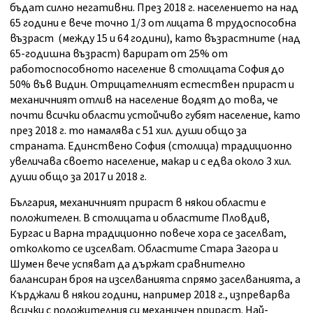
бъдат силно негативни. През 2018 г. населението на над
65 години е вече точно 1/3 от лицата в трудоспособна
възраст (между 15 и 64 години), като възрастните (над
65-годишна възраст) варират от 25% от
работоспособното население в столицата София до
50% във Видин. Отрицателният естествен прираст и
механичният отлив на население водят до това, че
почти всички области устойчиво губят население, като
през 2018 г. то намалява с 51 хил. души общо за
страната. Единствено София (столица) традиционно
увеличава своето население, макар и с едва около 3 хил.
души общо за 2017 и 2018 г.
България, механичният прираст в някои области е
положителен. В столицата и областите Пловдив,
Бургас и Варна традиционно повече хора се заселват,
отколкото се изселват. Областите Стара Загора и
Шумен вече успяват да държат сравнително
балансиран броя на изселванията спрямо заселванията, а
Кърджали в някои години, например 2018 г., изпреварва
всички с положителния си механичен прираст. Най-