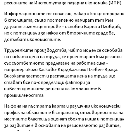
регионите на Института за пазарна икономика (ИПИ).
Информационните технологии, макар и концентрирани
в столицата, също постепенно намират път към
другите големи центрове – основно Варна и Пловдив,
но с потенциал и за някои от вторичните градове,
допълват икономистите.
Трудоемките производства, чийто модел се основава
на ниската цена на труда, се ориентират към региони
със съответното предлагане на работна сила –
например около Хасково-Кърджали или Плевен-Враца.
Високата заетост и растящата цена на труда ще
стават все по-определящи фактори за
инвестиционните решения на компаниите в
промишлеността.
На фона на пъстрата карта и различния икономически
профил на областите в страната, отговорността на
местните власти да оценят своята ниша и потенциал
за развитие е в основата на регионалното развитие,