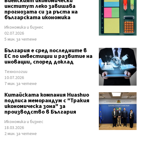
Виенският икономически
институт леко завишава
прогнозата си за ръста на
българската икономика
Икономика и бизнес
02.07.2026
5 мин. за четене
България е сред последните в
ЕС по инвестиции и развитие на
иновации, според доклад
Технологии
10.07.2026
7 мин. за четене
Китайската компания Huashuo
подписа меморандум с "Тракия
икономическа зона" за
производство в България
Икономика и бизнес
18.03.2026
2 мин. за четене