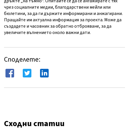
дръжте „на тъмно“. Опитайте се да се ангажирате с тях
чрез социалните медии, благодарствени мейли или
бюлетини, за да ги държите информирани и анжагирани.
Пращайте им актуална информация за проекта. Може да
създадете и часовник за обратно отброяване, за да
увеличите вълнението около важни дати.
Споделете:
Сходни статии