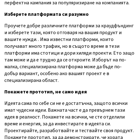
перфектна кампания за популяризиране на компанията.
Изберете платформата си разумно
Проучете добре различните платформи за краудфъндинг
и изберете тази, която отговаря на вашия продукт и
вашите нужди. . Има известни платформи, които
получават много трафик, но в същото време в тези
платформи има стотици и дори хиляди проекти. Ето защо
там може и да е трудно да се откроите. Изборът на по-
малка, специализирана платформа може да бъде по-
добър вариант, особено ако вашият проект е в
специализирана област.
Покажете прототип, не само идея
Идеята сама по себе си не е достатъчна, защото всички
имат чудесни идеи. Важната част е да превърнем тази
идея в реалност. Покажете на всички, че сте отделили
време и енергия, за да инвестирате в идеята си.
Проектирайте, разработвайте и тествайте своя продукт.
Покажете прототип, за да демонстрирате, че хората