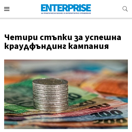
Четири стъпки за успешна
краудфъндинг кампания