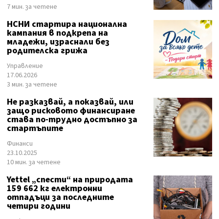
7 мин. за четене
НСНИ стартира национална
кампания в подкрепа на
младежи, израснали без
родителска грижа
Управление
17.06.2026
3 мин. за четене
Не разказвай, а показвай, или
защо рисковото финансиране
става по-трудно достъпно за
стартъпите
Финанси
23.10.2025
10 мин. за четене
Yettel „спести“ на природата
159 662 кг електронни
отпадъци за последните
четири години