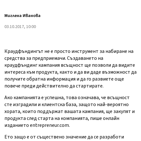
Миглена Иванова
03.10.2017, 10:00
Краудфъндингът не е просто инструмент за набиране на
средства за предприемачи. Създаването на
краудфъндинг кампания всъщност ще позволи да видите
интереса към продукта, както и да ви даде възможност да
получите обратна информация и да го развиете още
повече преди действително да стартирате.
Ако кампанията е успешна, това означава, че всъщност
сте изградили и клиентска база, защото най-вероятно
хората, които поддържат вашата кампания, ще закупят и
продукта след старта на компанията, пише онлайн
изданието entrepreneur.com.
Ето защо е от съществено значение да се разработи