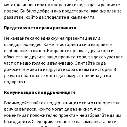
могат да инвестират в иновациите ви, за да ги развиете
повече. Би било добре и ако представите някакъв план за
развитие, който да споделите в кампанията.
Представянето прави разликата
Не качвайте само една скучна презентация или
стандартно видео. Кажете историята си и направете
съобщението лично. Направете връзка с други хора и
обяснете на другите защо правите това, за да се чувстват
част от нещо голямо и вълнуващо. Опитайте се да
докоснете живота на другите хора с вашата история. В
резултат на това те могат да намерят причина да ви
подкрепят.
Комуникация с поддръжниците
Взаимодействайте с поддръжниците си и отговорете на
всички въпроси, които могат да възникнат. Ако
коментират положително проекта – не забравяйте да им
благодарите. След приключването на кампанията не ги