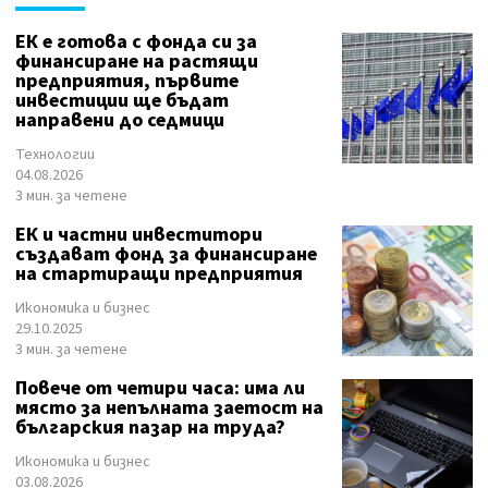
ЕК е готова с фонда си за
финансиране на растящи
предприятия, първите
инвестиции ще бъдат
направени до седмици
Технологии
04.08.2026
3 мин. за четене
ЕК и частни инвеститори
създават фонд за финансиране
на стартиращи предприятия
Икономика и бизнес
29.10.2025
3 мин. за четене
Повече от четири часа: има ли
място за непълната заетост на
българския пазар на труда?
Икономика и бизнес
03.08.2026