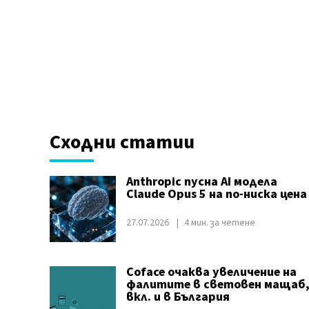
Сходни статии
Anthropic пусна AI модела
Claude Opus 5 на по-ниска цена
27.07.2026
4 мин. за четене
Coface очаква увеличение на
фалитите в световен мащаб
вкл. и в България