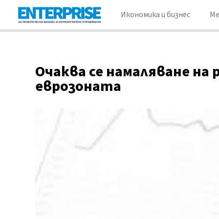
Икономика и бизнес
М
Очаква се намаляване на 
еврозоната