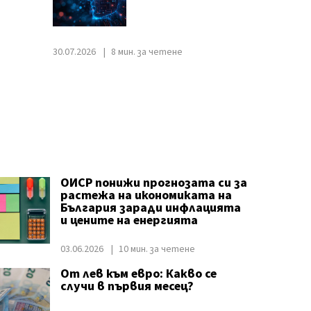
30.07.2026
8 мин. за четене
ОИСР понижи прогнозата си за
растежа на икономиката на
България заради инфлацията
и цените на енергията
03.06.2026
10 мин. за четене
От лев към евро: Какво се
случи в първия месец?