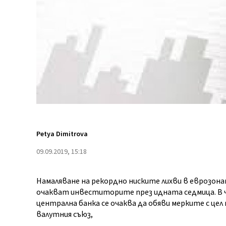
Petya Dimitrova
09.09.2019, 15:18
Намаляване на рекордно ниските лихви в еврозона
очакват инвеститорите през идната седмица. В
централна банка се очаква да обяви мерките с це
валутния съюз,