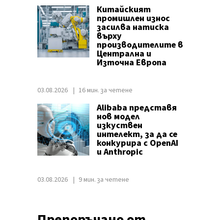
Китайският
промишлен износ
засилва натиска
върху
производителите в
Централна и
Източна Европа
03.08.2026
16 мин. за четене
Alibaba представя
нов модел
изкуствен
интелект, за да се
конкурира с OpenAI
и Anthropic
03.08.2026
9 мин. за четене
Препоръчано от