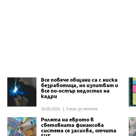
Все повече общини са с ниска
безработица, но изпитват и
все по-остър недостиг на
кадри
18.05.2026
5 мин. за четене
Ролята на еврото в
,
световната финансова
система се засилва, отчита