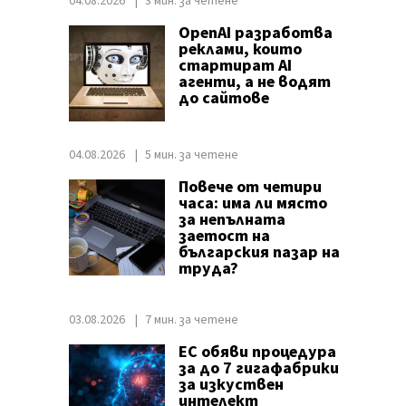
04.08.2026
3 мин. за четене
OpenAI разработва
реклами, които
стартират AI
агенти, а не водят
до сайтове
04.08.2026
5 мин. за четене
Повече от четири
часа: има ли място
за непълната
заетост на
българския пазар на
труда?
03.08.2026
7 мин. за четене
ЕС обяви процедура
за до 7 гигафабрики
за изкуствен
интелект