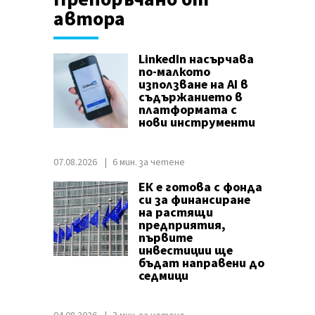
автора
LinkedIn насърчава
по-малкото
използване на AI в
съдържанието в
платформата с
нови инструменти
07.08.2026
6 мин. за четене
ЕК е готова с фонда
си за финансиране
на растящи
предприятия,
първите
инвестиции ще
бъдат направени до
седмици