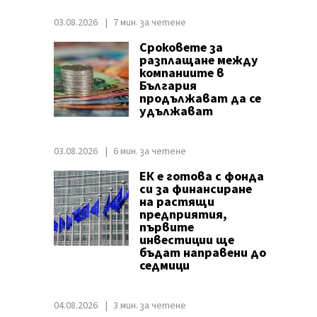
03.08.2026
7 мин. за четене
Сроковете за
разплащане между
компаниите в
България
продължават да се
удължават
03.08.2026
6 мин. за четене
ЕК е готова с фонда
си за финансиране
на растящи
предприятия,
първите
инвестиции ще
бъдат направени до
седмици
04.08.2026
3 мин. за четене