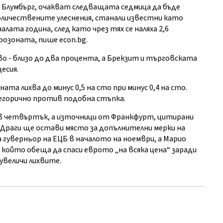
 Блумбърг, очакват следващата седмица да бъде
Количествените улеснения, станали известни като
алата година, след като чрез тях се наляха 2,6
озоната, пише econ.bg.
о - близо до два процента, а Брекзит и търговската
есия.
та лихва до минус 0,5 на сто при минус 0,4 на сто.
атегорично против подобна стъпка.
 в четвъртък, а източници от Франкфурт, цитирани
 Драги ще остави място за допълнителни мерки на
 гуверньор на ЕЦБ в началото на ноември, а Марио
който обеща да спаси еврото „на всяка цена“ заради
 увеличи лихвите.