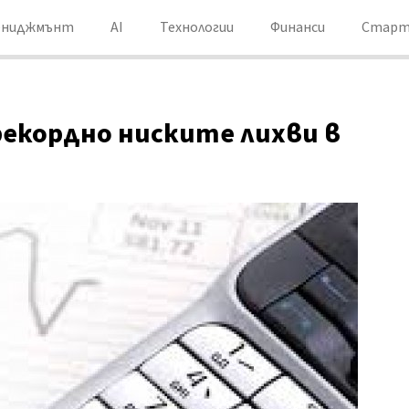
ениджмънт
AI
Технологии
Финанси
Старт
рекордно ниските лихви в