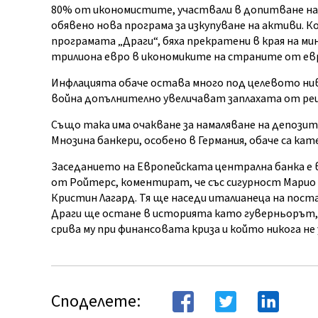
80% от икономистите, участвали в допитване на
обявено нова програма за изкупуване на активи. 
програмата „Драги“, бяха прекратени в края на мин
трилиона евро в икономиките на страните от евр
Инфлацията обаче остава много под целевото нив
война допълнително увеличават заплахата от рец
Също така има очакване за намаляване на депозитна
Мнозина банкери, особено в Германия, обаче са к
Заседанието на Европейската централна банка е
от Ройтерс, коментират, че със сигурност Марио
Кристин Лагард. Тя ще наседи италианеца на поста
Драги ще остане в историята като гуверньорът, 
срива му при финансовата криза и който никога не
Споделете: