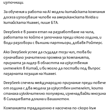
източници.
За обучения и работа на AI модели китайската компания
досега използваше чипове на американската Nvidia и
китайската Huawei, пише БТА.
DeepSeek е в ранен етап на разработване на чипа,
работата по който е започнала преди около година, и
води разговори с външни партньори, добавя Ройтерс.
Ако DeepSeek успее да създаде този чип, това би
означавало значителна промяна за компанията,
призната за лидер в областта на изкуствения
интелект в Китай, и би могло да постави под въпрос
пазарната позиция на Huawei.
DeepSeek спечели международно признание преди повече
от година с два модела за изкуствен интелект, които
станаха изключително популярни, изненадвайки мнозина
в Силициевата долина и Вашингтон.
Компанията традиционно е насочена по-скоро към