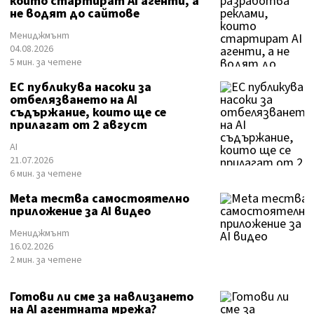
които стартират AI агенти, а
не водят до сайтове
Мениджмънт
04.08.2026
5 мин. за четене
ЕС публикува насоки за
отбелязването на AI
съдържание, които ще се
прилагат от 2 август
AI
21.07.2026
6 мин. за четене
Meta тества самостоятелно
приложение за AI видео
Мениджмънт
16.02.2026
2 мин. за четене
Готови ли сме за навлизането
на AI агентната мрежа?