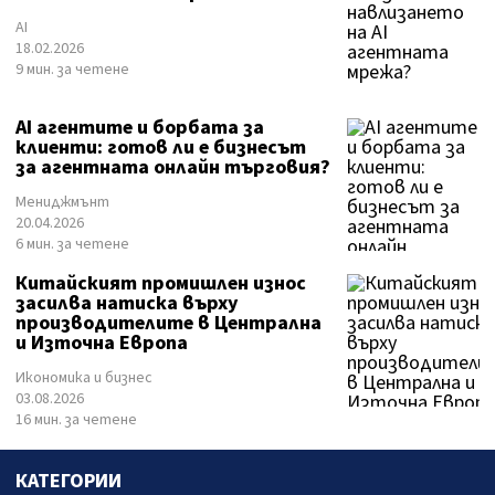
AI
18.02.2026
9 мин. за четене
AI агентите и борбата за
клиенти: готов ли е бизнесът
за агентната онлайн търговия?
Мениджмънт
20.04.2026
6 мин. за четене
Китайският промишлен износ
засилва натиска върху
производителите в Централна
и Източна Европа
Икономика и бизнес
03.08.2026
16 мин. за четене
КАТЕГОРИИ