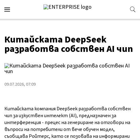
Китайската DeepSeek
разработва собствен AI чип
09.07.2026, 07:09
Китайската компания DeepSeek разработва собствен
чип за изкуствен интелект (AI), предназначен за
интерференция - прецес на генериране на отговори на
въпроси на потребители от вече обучен модел,
съобщава Ройтерс, като се позовава на информирани