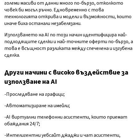
големи масиви от данни много по-бързо, отколкото
човек би могъл ръчно. Едновременно с това
технологията открива и модели и възможности, които
иначе биха останали незабелязани.
Използването на AI по този начин идентифицира най-
подходящите сделки и най-точните оферти по-бързо, а
това е всъщност разликата между спечелена и изгубена
сделка.
Други начини с високо въздействие за
използване на AI
-Проследяване на графици;
-Автоматизиране на имейли;
-AI виртуални телефонни асистенти, които приемат
обаждания 24/7;
-Интелигентни уебсайт джаджи и чат асистенти,