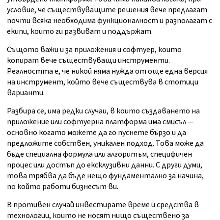
условие, че съществуващите решения вече предлагат
почти всяка необходима функционалност и разполагат с
екипи, които ги развиват и поддържат.
Същото важи и за приложения и софтуер, които
копират вече съществуващи инструменти.
Реалността е, че никой няма нужда от още една версия
на инструмент, който вече съществува в стотици
варианти.
Разбира се, има редки случаи, в които създаването на
приложение или софтуерна платформа има смисъл —
основно когато можете да го пуснете бързо и да
предложите собствен, уникален подход. Това може да
бъде специална формула или алгоритъм, специфичен
процес или достъп до ексклузивни данни. С други думи,
това трябва да бъде нещо фундаментално за начина,
по който работи бизнесът ви.
В противен случай инвестирате време и средства в
технологии, които не носят нищо съществено за