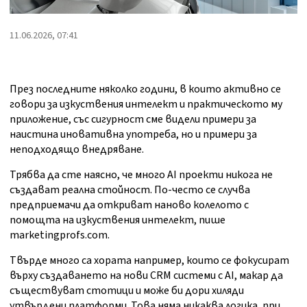
11.06.2026, 07:41
През последните няколко години, в които активно се
говори за изкуствения интелект и практическото му
приложение, със сигурност сме видели примери за
наистина иновативна употреба, но и примери за
неподходящо внедряване.
Трябва да сте наясно, че много AI проекти никога не
създават реална стойност. По-често се случва
предприемачи да откриват наново колелото с
помощта на изкуствения интелект, пише
marketingprofs.com.
Твърде много са хората например, които се фокусират
върху създаването на нови CRM системи с AI, макар да
съществуват стотици и може би дори хиляди
утвърдени платформи. Това няма никаква логика, при