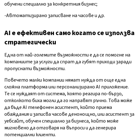
обучени специално за конкретния бизнес;
-Автоматизирано записване на часове и др.
AI е ефективен само когато се използва
стратегически
Една от най-големите възможности е да се помогне на
компаниите за услуги да спрат да губят приходи заради
пропуснати възможности.
Повечето малки компании нямат нужда от още една
сложна платформа или персонализирано AI приложение.
Те се нуждаят от система, която реагира по-бързо,
отколкото биха могли да го направят ръчно. Това може
да бъде AI телефонен асистент, който приема
обаждания и записва часове денонощно, или асистент за
уебсайт, обучен специално за бизнеса, който може
мигновено да отговаря на въпроси и да генерира
потенциални клиенти.