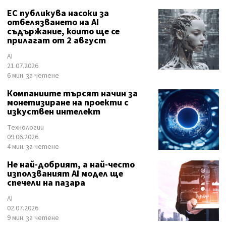
ЕС публикува насоки за
отбелязването на AI
съдържание, които ще се
прилагат от 2 август
AI
21.07.2026
6 мин. за четене
Компаниите търсят начин за
монетизиране на проекти с
изкуствен интелект
Технологии
09.06.2026
4 мин. за четене
Не най-добрият, а най-често
използваният AI модел ще
спечели на пазара
AI
02.07.2026
9 мин. за четене