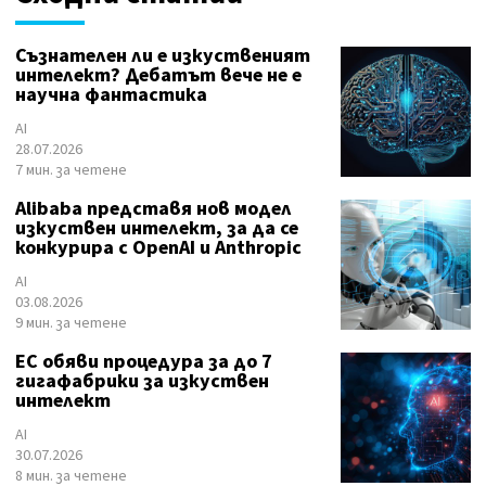
Съзнателен ли е изкуственият
интелект? Дебатът вече не е
научна фантастика
AI
28.07.2026
7 мин. за четене
Alibaba представя нов модел
изкуствен интелект, за да се
конкурира с OpenAI и Anthropic
AI
03.08.2026
9 мин. за четене
ЕС обяви процедура за до 7
гигафабрики за изкуствен
интелект
AI
30.07.2026
8 мин. за четене