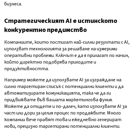
бизнеса.
Стратегическият AI е истинското
конкурентно предимство
Компаниите, които постигат най-силни резултати с AI,
използват технологията за решаване на измерими
оперативни проблеми. Ключът е да я прилагат по начин,
който директно подобрява приходите и
продуктивността.
Например можете да използвате AI за изграждане на
силно таргетиран списък с потенциални клиенти и да
автоматизирате комуникацията, така че да ги
придвижвате във вашата маркетингова фуния.
Можете да отидете и по-далеч, като използвате AI за
част или дори за целия процес по продажбите. Много
компании вече правят това и ежедневно генерират
нови, прецизно таргетирани потенциални клиенти.