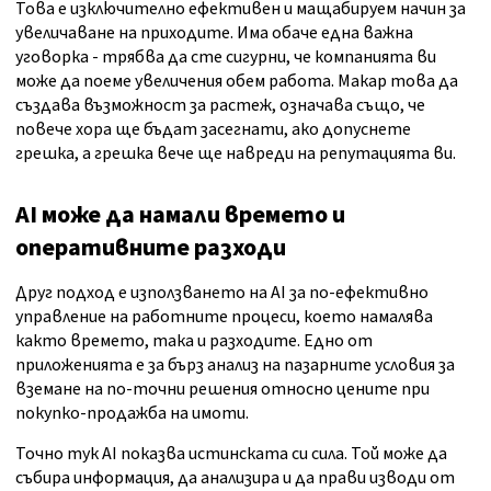
Това е изключително ефективен и мащабируем начин за
увеличаване на приходите. Има обаче една важна
уговорка - трябва да сте сигурни, че компанията ви
може да поеме увеличения обем работа. Макар това да
създава възможност за растеж, означава също, че
повече хора ще бъдат засегнати, ако допуснете
грешка, а грешка вече ще навреди на репутацията ви.
AI може да намали времето и
оперативните разходи
Друг подход е използването на AI за по-ефективно
управление на работните процеси, което намалява
както времето, така и разходите. Едно от
приложенията е за бърз анализ на пазарните условия за
вземане на по-точни решения относно цените при
покупко-продажба на имоти.
Точно тук AI показва истинската си сила. Той може да
събира информация, да анализира и да прави изводи от