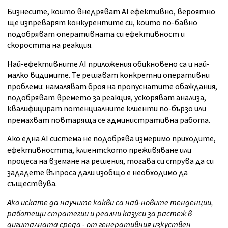
Бизнесите, които внедряват AI ефективно, вероятно
ще изпреварят конкурентите си, които по-бавно
подобряват оперативната си ефективност и
скоростта на реакция.
Най-ефективните AI приложения обикновено са и най-
малко видимите. Те решават конкретни оперативни
проблеми: намаляват броя на пропуснатите обаждания,
подобряват времето за реакция, ускоряват анализа,
квалифицират потенциалните клиенти по-бързо или
премахват повтаряща се административна работа.
Ако една AI система не подобрява измеримо приходите,
ефективността, клиентското преживяване или
процеса на вземане на решения, тогава си струва да си
зададете въпроса дали изобщо е необходимо да
съществува.
Ако искате да научите какви са най-новите тенденции,
работещи стратегии и реални казуси за растеж в
дигиталната среда - от генеративния изкуствен