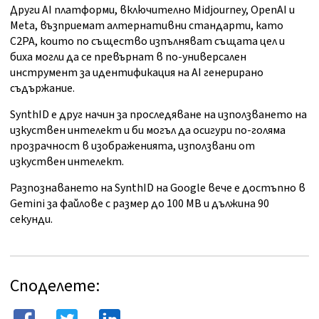
Други AI платформи, включително Midjourney, OpenAI и
Meta, възприемат алтернативни стандарти, като
C2PA, които по същество изпълняват същата цел и
биха могли да се превърнат в по-универсален
инструмент за идентификация на AI генерирано
съдържание.
SynthID е друг начин за проследяване на използването на
изкуствен интелект и би могъл да осигури по-голяма
прозрачност в изображенията, използвани от
изкуствен интелект.
Разпознаването на SynthID на Google вече е достъпно в
Gemini за файлове с размер до 100 MB и дължина 90
секунди.
Споделете: