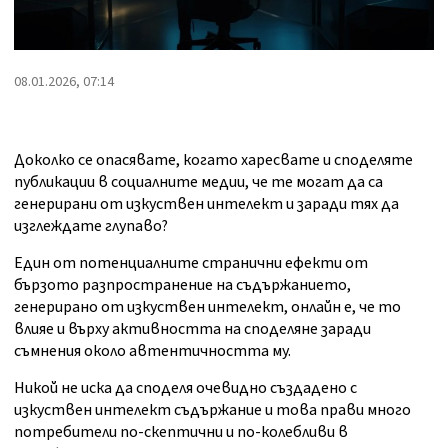
08.01.2026, 07:14
Доколко се опасявате, когато харесвате и споделяте
публикации в социалните медии, че те могат да са
генерирани от изкуствен интелект и заради тях да
изглеждате глупаво?
Един от потенциалните странични ефекти от
бързото разпространение на съдържанието,
генерирано от изкуствен интелект, онлайн е, че то
влияе и върху активността на споделяне заради
съмнения около автентичността му.
Никой не иска да споделя очевидно създадено с
изкуствен интелект съдържание и това прави много
потребители по-скептични и по-колебливи в