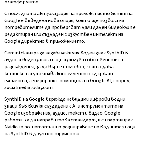
платформите.
С последната актуализация на приложението Gemini на
Google е въведена нова опция, която ще позволи на
потребителите да проверяват дали даден видеоклип е
редактиран или създаден с изкуствен интелект на
Google директно в приложението.
Gemini сканира за незабележимия воден знак SynthID в
аудио и видеозаписа и ще използва собствените си
разсъждения, за да върне отговор, който дава
контекст и уточнява кои сегменти съдържат
елементи, генерирани с помощта на Google AI, според
socialmediatoday.com.
SynthID на Google вгражда невидими цифрови водни
знаци във всички създадени с AI инструментите на
Google изображения, аудио, текст и видео. Google
работи, за да направи това стандарт, и си партнира с
Nvidia за по-нататъшно разширяване на водните знаци
на SynthID в други инструменти.