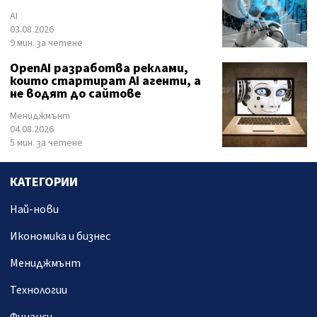
AI
03.08.2026
9 мин. за четене
OpenAI разработва реклами,
които стартират AI агенти, а
не водят до сайтове
Мениджмънт
04.08.2026
5 мин. за четене
КАТЕГОРИИ
Най-нови
Икономика и бизнес
Мениджмънт
Технологии