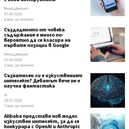
Мениджмънт
07.08.2026
6 мин. за четене
Създаденото от човека
съдържание е много по-
вероятно да се класира на
първите позиции в Google
Мениджмънт
15.04.2026
3 мин. за четене
Съзнателен ли е изкуственият
интелект? Дебатът вече не е
научна фантастика
AI
28.07.2026
7 мин. за четене
Alibaba представя нов модел
изкуствен интелект, за да се
конкурира с OpenAI и Anthropic