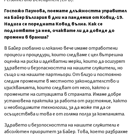
Госпожо Паунова, поемате длъжността управител
на Байер България в дни на пандемия от Ковид-19.
Надига се поредната Ковид вълна. Как се
подготвяте за нея, очаквате ли да доведе до
промени в бранша?
В Байер глобално и локално вече имаме отработени
процеси и процедури, които следваме с цел вътрешна
оценка на риска и адекватни мерки, които да осигурят
здравето и безопасността на нашите служители, но
също и на нашите партньори. От близо и постоянно
следим промените в местното законодателство и
изискванията, които следват от него, както и
промените на ситуацията в страната. Имаме добре
установена практика за работа от разстояние, както
и необходимите технологии, за да може тя да се
осъществява и това е от голяма полза за компанията.
Здравето и безопосността на нашите служители е
абсолютен приоритет за Байер. Това, което разбрахме