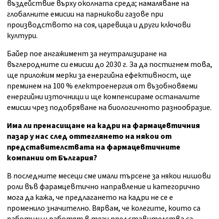
въздействие върху околната среда; намаляване на
глобалните емисии на парникови газове при
производството на соя, царевица и други ключови
култури.
Байер пое ангажимент за неутрализиране на
въглеродните си емисии до 2030 г. За да постигнем това,
ще приложим мерки за енергийна ефективност, ще
преминем на 100 % електроенергия от възобновяеми
енергийни източници и ще компенсираме останалите
емисии чрез подобряване на биологичното разнообразие.
Има ли пренасищане на кадри на фармацевтичния
пазар у нас след оттеглянето на някои от
представителствата на фармацевтичните
компании от България?
В последните месеци сме имали търсене за някои нишови
роли във фарамцевтично направление и категорично
мога да кажа, че предлагането на кадри не се е
променило значително. Вярвам, че колегите, които са