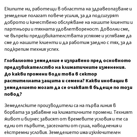
Екипите ни, работещи в областта на здравеопазване и
земеделие полагат повече усилия, за да подсигурят
доброто и качествено обслужване на нашите клиенти и
партньори и тяхната удовлетвореност. Доволни сме,
че въпреки предизвикателствата успяхме и успяваме да
сме до нашите клиенти и да работим заедно с тях, за да
подкрепим техния успех.
Глобалното земеделие е изправено пред основното
предизвикателство на климатичните изменения.
До какви промени води това в сектор
растителната защита и семена? Какви иновации в
земеделието могат да се очакват в бъдеще по този
повод?
Земеделските производители са на първа линия в
борбата за забавяне на климатичните промени. Техният
живот и бизнес зависят от времевите условия и те са
едни от първите, засегнати от суша, наводнения и
екстремни условия. Земеделието има изключителен