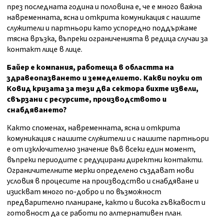
през последната година и половина е, че е много важна
навременната, ясна и открита комуникация с нашите
служители и партньори като успоредно поддържаме
тясна връзка, въпреки ограниченията в редица случаи за
контакт лице в лице.
Байер е компания, работеща в областта на
здравеопазването и земеделието. Какви поуки от
Ковид кризата за тези два сектора бихте извели,
свързани с ресурсите, производството и
снабдяването?
Както споменах, навременната, ясна и открита
комуникация с нашите служители и с нашите партньори
е от изключително значение във всеки един момент,
въпреки периодите с редуцирани директни контакти.
Ограничителните мерки определено създават нови
условия в процесите на производство и снабдяване и
изискват много по-добро и по възможност
предварително планиране, както и висока гъвкавост и
готовност да се работи по алтернативен план.