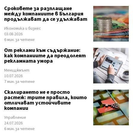
Сроковете за разплащане
между компаниите в България
продължават да се удължават
Икономика и бизнес
03.08.2026
6 мин. за четене
От реклами към съдържание:
как компаниите да преодолеят
рекламната умора
Мениджмънт
10.07.2026
7 мин. за четене
Скалирането не е просто
растеж: трите правила, които
отличават устойчивите
компании
Управление
24.07.2026
6 мин. за четене