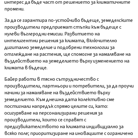
интерес да бъде част от решението за климатичните
промени.
За да се гарантира по-устойчиво бъдеще, земеделските
производители предприемат стъпки към бъдеще с
нулеви въглеродни емисии. Развитието на
интелигентни решения за климата, включително
дигитално земеделие и подобрени технологии за
отглеждане на растения, ще спомогне за намаляване на
въздействието на земеделието върху изменението на
климата в бъдеще.
Байер работи в тясно сътрудничество с
производители, партньори и потребители, за да проучи
начини за намаляване на въздействието върху
земеделието. Към днешна дата колективно сме
постигнали напредък спрямо целите си, като:
осигуряване на персонализирани решения за
производители, които се справят с
предизвикателството на климата индивидуално за
всяко поле; приоритизиране на иновациите с ограничено