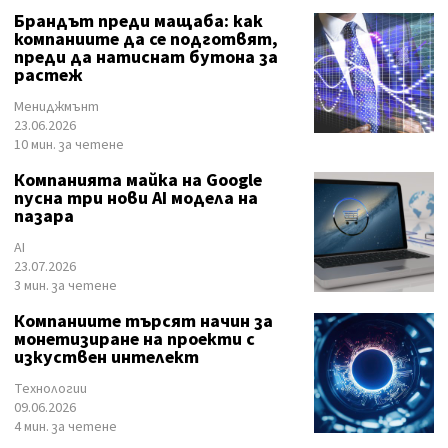
Брандът преди мащаба: как
компаниите да се подготвят,
преди да натиснат бутона за
растеж
Мениджмънт
23.06.2026
10 мин. за четене
Компанията майка на Google
пусна три нови AI модела на
пазара
AI
23.07.2026
3 мин. за четене
Компаниите търсят начин за
монетизиране на проекти с
изкуствен интелект
Технологии
09.06.2026
4 мин. за четене