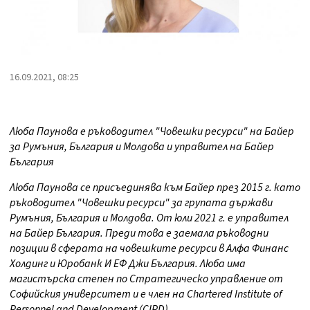
16.09.2021, 08:25
Люба Паунова е ръководител "Човешки ресурси" на Байер
за Румъния, България и Молдова и управител на Байер
България
Люба Паунова се присъединява към Байер през 2015 г. като
ръководител "Човешки ресурси" за групата държави
Румъния, България и Молдова. От юли 2021 г. е управител
на Байер България. Преди това е заемала ръководни
позиции в сферата на човешките ресурси в Алфа Финанс
Холдинг и Юробанк И ЕФ Джи България. Люба има
магистърска степен по Стратегическо управление от
Софийския университет и е член на Chartered Institute of
Personnel and Development (CIPD).