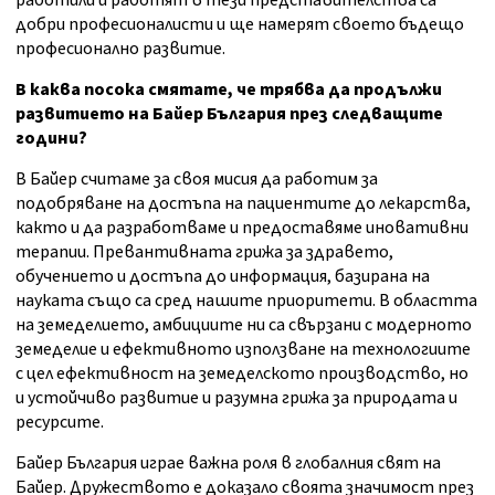
работили и работят в тези представителства са
добри професионалисти и ще намерят своето бъдещо
професионално развитие.
В каква посока смятате, че трябва да продължи
развитието на Байер България през следващите
години?
В Байер считаме за своя мисия да работим за
подобряване на достъпа на пациентите до лекарства,
както и да разработваме и предоставяме иновативни
терапии. Превантивната грижа за здравето,
обучението и достъпа до информация, базирана на
науката също са сред нашите приоритети. В областта
на земеделието, амбициите ни са свързани с модерното
земеделие и ефективното използване на технологиите
с цел ефективност на земеделското производство, но
и устойчиво развитие и разумна грижа за природата и
ресурсите.
Байер България играе важна роля в глобалния свят на
Байер. Дружеството е доказало своята значимост през