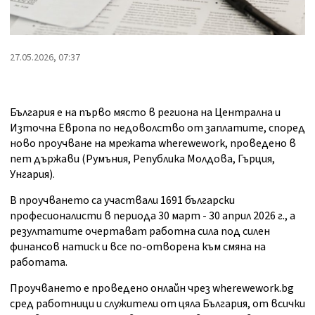
27.05.2026, 07:37
България е на първо място в региона на Централна и
Източна Европа по недоволство от заплатите, според
ново проучване на мрежата wherewework, проведено в
пет държави (Румъния, Република Молдова, Гърция,
Унгария).
В проучването са участвали 1691 български
професионалисти в периода 30 март - 30 април 2026 г., а
резултатите очертават работна сила под силен
финансов натиск и все по-отворена към смяна на
работата.
Проучването е проведено онлайн чрез wherewework.bg
сред работници и служители от цяла България, от всички