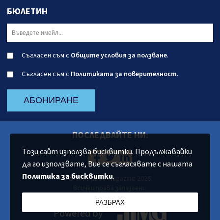
БЮЛЕТИН
Съгласен съм с
Общите условия за ползване
.
Съгласен съм с
Политиката за поверителност
.
АБОНИРАНЕ
ПОСЛЕДВАЙТЕ НИ:
Този сайт използва бисквитки. Продължавайки
да го използвате, Вие се съгласявате с нашата
Политика за бисквитки
.
© Enterprise Magazine 2026.
Всички права запазаени.
РАЗБРАХ
Powered by