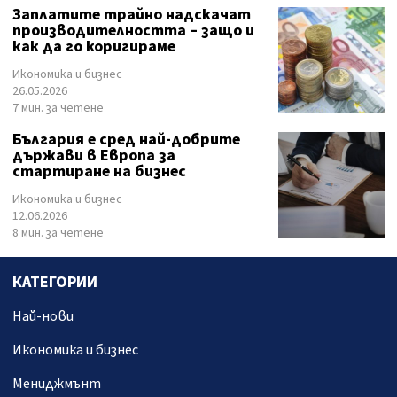
Заплатите трайно надскачат
производителността – защо и
как да го коригираме
Икономика и бизнес
26.05.2026
7 мин. за четене
България е сред най-добрите
държави в Европа за
стартиране на бизнес
Икономика и бизнес
12.06.2026
8 мин. за четене
КАТЕГОРИИ
Най-нови
Икономика и бизнес
Мениджмънт