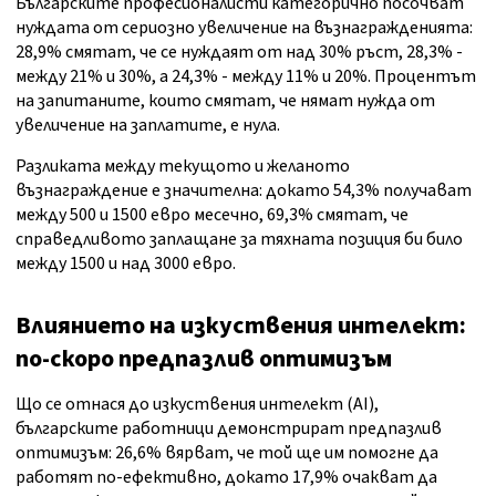
Българските професионалисти категорично посочват
нуждата от сериозно увеличение на възнагражденията:
28,9% смятат, че се нуждаят от над 30% ръст, 28,3% -
между 21% и 30%, а 24,3% - между 11% и 20%. Процентът
на запитаните, които смятат, че нямат нужда от
увеличение на заплатите, е нула.
Разликата между текущото и желаното
възнаграждение е значителна: докато 54,3% получават
между 500 и 1500 евро месечно, 69,3% смятат, че
справедливото заплащане за тяхната позиция би било
между 1500 и над 3000 евро.
Влиянието на изкуствения интелект:
по-скоро предпазлив оптимизъм
Що се отнася до изкуствения интелект (AI),
българските работници демонстрират предпазлив
оптимизъм: 26,6% вярват, че той ще им помогне да
работят по-ефективно, докато 17,9% очакват да