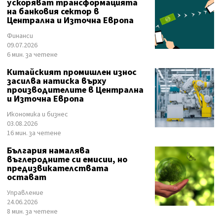
ускоряват трансформацията
на банковия сектор в
Централна и Източна Европа
Финанси
09.07.2026
6 мин. за четене
Китайският промишлен износ
засилва натиска върху
производителите в Централна
и Източна Европа
Икономика и бизнес
03.08.2026
16 мин. за четене
България намалява
въглеродните си емисии, но
предизвикателствата
остават
Управление
24.06.2026
8 мин. за четене