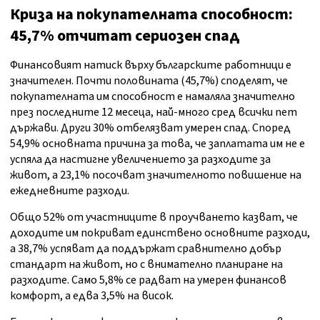
Криза на покупателната способност:
45,7% отчитат сериозен спад
Финансовият натиск върху българските работници е
значителен. Почти половината (45,7%) споделят, че
покупателната им способност е намаляла значително
през последните 12 месеца, най-много сред всички пет
държави. Други 30% отбелязват умерен спад. Според
54,9% основната причина за това, че заплатата им не е
успяла да настигне увеличението за разходите за
живот, а 23,1% посочват значителното повишение на
ежедневните разходи.
Общо 52% от участниците в проучването казват, че
доходите им покриват единствено основните разходи,
а 38,7% успяват да поддържат сравнително добър
стандарт на живот, но с внимателно планиране на
разходите. Само 5,8% се радват на умерен финансов
комфорт, а едва 3,5% на висок.