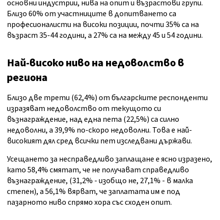
основни индустрии, нива на опит и възрастови групи.
Близо 60% от участниците в допитването са
професионалисти на високи позиции, почти 35% са на
възраст 35-44 години, а 27% са на между 45 и 54 години.
Най-високо ниво на недоволство в
региона
Близо две трети (62,4%) от българските респонденти
изразяват недоволство от текущото си
възнаграждение, над една пета (22,5%) са силно
недоволни, а 39,9% по-скоро недоволни. Това е най-
високият дял сред всички пет изследвани държави.
Усещането за несправедливо заплащане е ясно изразено,
като 58,4% смятат, че не получават справедливо
възнаграждение, (31,2% - изобщо не, 27,1% - в малка
степен), а 56,1% вярват, че заплатата им е под
пазарното ниво спрямо хора със сходен опит.