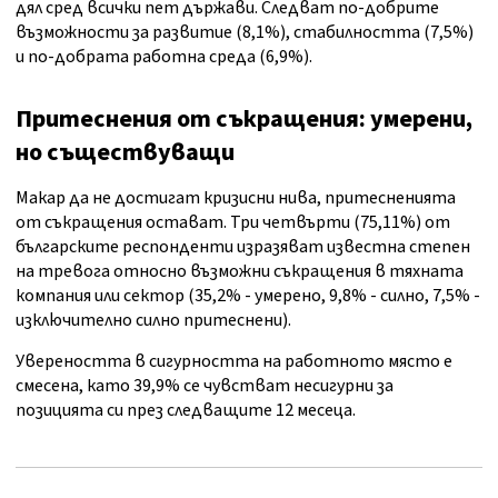
дял сред всички пет държави. Следват по-добрите
възможности за развитие (8,1%), стабилността (7,5%)
и по-добрата работна среда (6,9%).
Притеснения от съкращения: умерени,
но съществуващи
Макар да не достигат кризисни нива, притесненията
от съкращения остават. Три четвърти (75,11%) от
българските респонденти изразяват известна степен
на тревога относно възможни съкращения в тяхната
компания или сектор (35,2% - умерено, 9,8% - силно, 7,5% -
изключително силно притеснени).
Увереността в сигурността на работното място е
смесена, като 39,9% се чувстват несигурни за
позицията си през следващите 12 месеца.