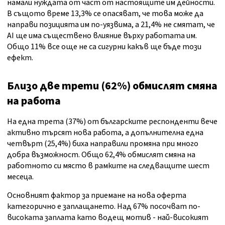
намали нуждата от част от настоящите им дейности.
В същото време 13,3% се опасяват, че това може да
направи позицията им по-уязвима, а 21,4% не смятат, че
AI ще има съществено влияние върху работата им.
Общо 11% все още не са сигурни какъв ще бъде този
ефект.
Близо две трети (62%) обмислят смяна
на работа
На една трета (37%) от българските респонденти вече
активно търсят нова работа, а допълнителна една
четвърт (25,4%) биха направили промяна при много
добра възможност. Общо 62,4% обмислят смяна на
работното си място в рамките на следващите шест
месеца.
Основният фактор за приемане на нова оферта
категорично е заплащането. Над 67% посочват по-
високата заплата като водещ мотив - най-високият