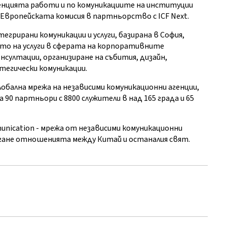
. Агенцията работи и по комуникациите на институции
 Европейската комисия в партньорство с ICF Next.
нтегрирани комуникации и услуги, базирана в София,
нето на услуги в сферата на корпоративните
нсултации, организиране на събития, дизайн,
тегически комуникации.
 глобална мрежа на независими комуникационни агенции,
90 партньори с 8800 служители в над 165 града и 65
unication - мрежа от независими комуникационни
агане отношенията между Китай и останалия свят.