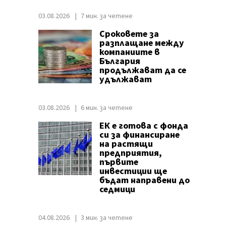
03.08.2026
7 мин. за четене
Сроковете за
разплащане между
компаниите в
България
продължават да се
удължават
03.08.2026
6 мин. за четене
ЕК е готова с фонда
си за финансиране
на растящи
предприятия,
първите
инвестиции ще
бъдат направени до
седмици
04.08.2026
3 мин. за четене