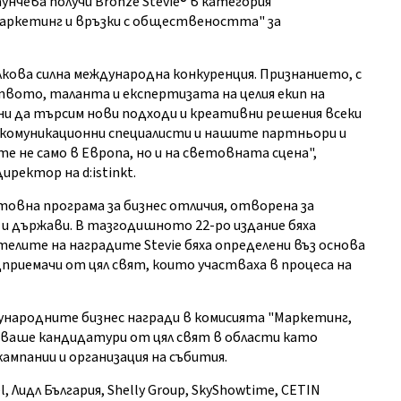
нчева получи Bronze Stevie® в категория
маркетинг и връзки с обществеността" за
кова силна международна конкуренция. Признанието, с
вото, таланта и експертизата на целия екип на
ни да търсим нови подходи и креативни решения всеки
о комуникационни специалисти и нашите партньори и
те не само в Европа, но и на световната сцена",
ректор на d:istinkt.
ветовна програма за бизнес отличия, отворена за
 и държави. В тазгодишното 22-ро издание бяха
телите на наградите Stevie бяха определени въз основа
дприемачи от цял свят, които участваха в процеса на
ународните бизнес награди в комисията "Маркетинг,
няваше кандидатури от цял свят в области като
ампании и организация на събития.
, Лидл България, Shelly Group, SkyShowtime, CETIN