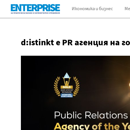
Икономика и бизнес
М
d:istinkt e PR агенция на