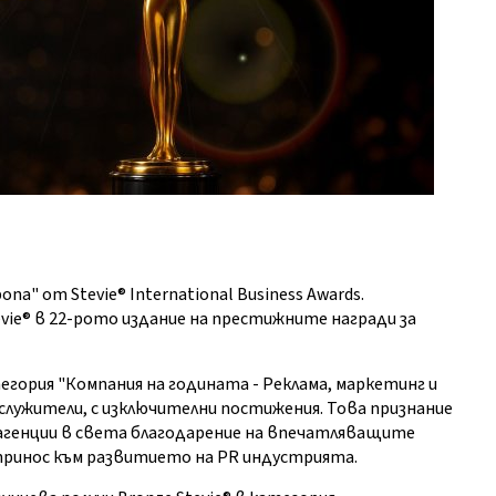
опа" от Stevie® International Business Awards.
vie® в 22-рото издание на престижните награди за
атегория "Компания на годината - Реклама, маркетинг и
 служители, с изключителни постижения. Това признание
 агенции в света благодарение на впечатляващите
принос към развитието на PR индустрията.