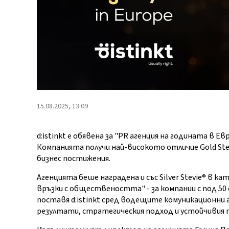
15.08.2025, 13:09
d:istinkt е обявена за "PR агенция на годината в Евр
Компанията получи най-високото отличие Gold Ste
бизнес постижения.
Агенцията беше наградена и със Silver Stevie® в к
връзки с обществеността" - за компании с под 50
поставя d:istinkt сред водещите комуникационни
резултати, стратегическия подход и устойчивия 