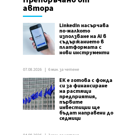
автора
LinkedIn насърчава
по-малкото
използване на AI в
съдържанието в
платформата с
нови инструменти
07.08.2026
6 мин. за четене
ЕК е готова с фонда
си за финансиране
на растящи
предприятия,
първите
инвестиции ще
бъдат направени до
седмици