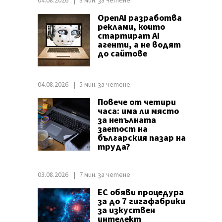
04.08.2026
3 мин. за четене
OpenAI разработва
реклами, които
стартират AI
агенти, а не водят
до сайтове
04.08.2026
5 мин. за четене
Повече от четири
часа: има ли място
за непълната
заетост на
българския пазар на
труда?
03.08.2026
7 мин. за четене
ЕС обяви процедура
за до 7 гигафабрики
за изкуствен
интелект