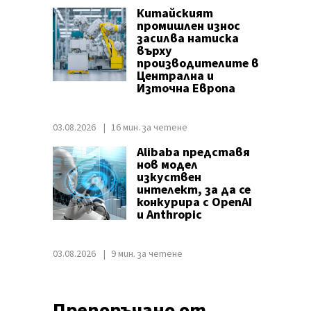
Китайският
промишлен износ
засилва натиска
върху
производителите в
Централна и
Източна Европа
03.08.2026
16 мин. за четене
Alibaba представя
нов модел
изкуствен
интелект, за да се
конкурира с OpenAI
и Anthropic
03.08.2026
9 мин. за четене
Препоръчано от