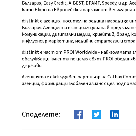
България, Easy Credit, AIBEST, БРАИТ, Speedy, и др
като Бюро на Европейския парламент в България и
d:istinkt е агенция, носител на редица награди за и
България. Агенцията е специализирана в предлага
комуникации, дигитални медии, криейтив, бранд ко
инфлуенсър маркетинг, медийни стратегии и стра
d:istinkt е част от PROI Worldwide - най-голямата
обслужващи клиенти по целия свят. PROI обединява 
държави.
Агенцията е ексклузивен партньор на Cathay Comm
агенции, формиращи глобален алианс с цел подпом
Споделете: