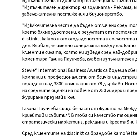
Изпълнителният директор на агенцията Галина Пау
"Изпълнителен директор на годината - Реклама, 
забележителни постижения и визионерство.
"Изключителна чест е да бъдем отличени сред тол
което бяхме удостоени, е резултат от постоянст
d:istinkt, както и от отдадеността и смелостта 
ден. Вярвам, че именно синергията между нас кат
клиенти е силата, която ни изведе сред най-добри
коментира Галина Паунчева, главен изпълнителен ди
Stevie® International Business Awards са водеща с
компании и професионалисти от всички индустрии
подадени над 3800 номинации от 78 държави. Носи
на средните оценки на повече от 250 лидери и пре
журиране през май и юли.
Галина Паунчева също бе част от журито на Межд
криейтив и събития". В това си качество тя оце
стратегически маркетинг, рекламни и креативни к
Сред клиентите на d:istinkt са брандове като Yettel