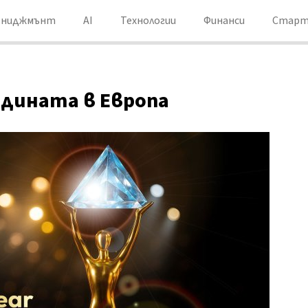
ениджмънт
AI
Технологии
Финанси
Старт
 годината в Европа