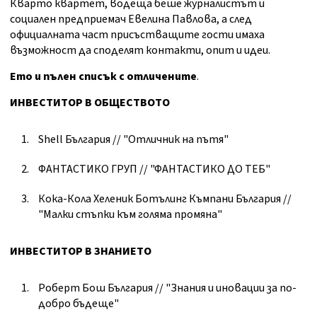
Кварто квартет, водеща беше журналистът и
социален предприемач Евелина Павлова, а след
официалната част присъстващите гости имаха
възможност да споделят контакти, опит и идеи.
Ето и
пълен списък с отличените
.
ИНВЕСТИТОР В ОБЩЕСТВОТО
Shell България // "Отличник на пътя"
ФАНТАСТИКО ГРУП // "ФАНТАСТИКО ДО ТЕБ"
Кока-Кола Хеленик Ботълинг Къмпани България //
"Малки стъпки към голяма промяна"
ИНВЕСТИТОР В ЗНАНИЕТО
Роберт Бош България // "Знания и иновации за по-
добро бъдеще"