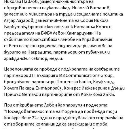
Николай Павлов, заместник-министъра на
образованието и науката акад. Николай Витанов,
заместник-министъра на труда и социалната политика
Лазар Лазаров, заместник-кмета на София Никола
Барбутов
,
британския посланик Натаниъл Копси и
председателя на БФБЛ Левон Хампарцумян. На
събитието присъстваха членове на Управителния
съвет на организацията, бизнес лидери, членове на
журито на Наградите, партньори от публичния и
гражданския сектор, медии.
Церемонията се проведе с подкрепата на сребърните
партньори JTI България и М3 Communications Group,
бронзовите партньори Пощенска банка, Кауфланд,
Хюлет Пакард Ентърпрайз, Конгрес Инженеринг и Дънди
Прешъс Металс и партньорите от Кока-Кола ХБКБ.
При откриването Левон Хампарцумян подчерта:
"Последователността на Форума да провежда този
конкурс вече 22 години е продиктувана от стремежа на
отговорните компании да са ангажирани с това