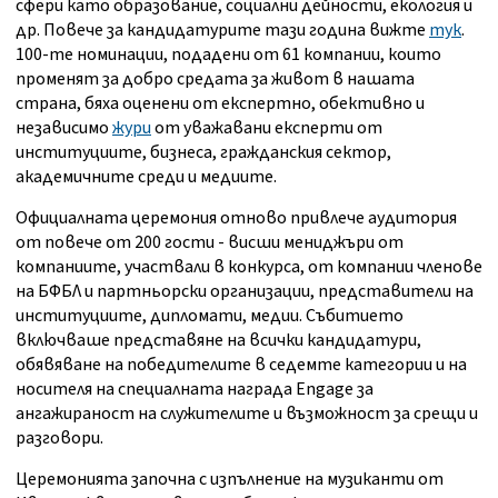
сфери като образование, социални дейности, екология и
др. Повече за кандидатурите тази година вижте
тук
.
100-те номинации, подадени от 61 компании, които
променят за добро средата за живот в нашата
страна, бяха оценени от експертно, обективно и
независимо
жури
от уважавани експерти от
институциите, бизнеса, гражданския сектор,
академичните среди и медиите.
Официалната церемония отново привлече аудитория
от повече от 200 гости - висши мениджъри от
компаниите, участвали в конкурса, от компании членове
на БФБЛ и партньорски организации, представители на
институциите, дипломати, медии. Събитието
включваше представяне на всички кандидатури,
обявяване на победителите в седемте категории и на
носителя на специалната награда Engage за
ангажираност на служителите и възможност за срещи и
разговори.
Церемонията започна с изпълнение на музиканти от