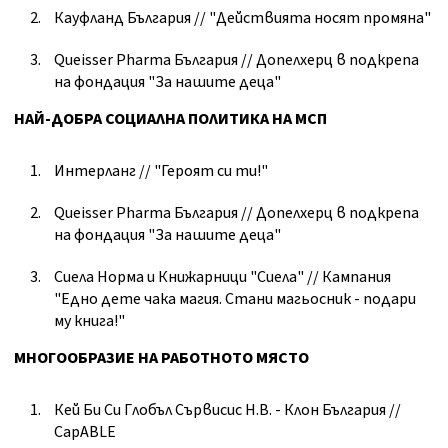
Кауфланд България // "Действията носят промяна"
Queisser Pharma България // Допелхерц в подкрепа
на фондация "За нашите деца"
НАЙ-ДОБРА СОЦИАЛНА ПОЛИТИКА НА МСП
Интерланг // "Героят си ти!"
Queisser Pharma България // Допелхерц в подкрепа
на фондация "За нашите деца"
Сиела Норма и Книжарници "Сиела" // Кампания
"Eдно дете чака магия. Стани магьосник - подари
му книга!"
МНОГООБРАЗИЕ НА РАБОТНОТО МЯСТО
Кей Би Си Глобъл Сървисис Н.В. - Клон България //
CapABLE