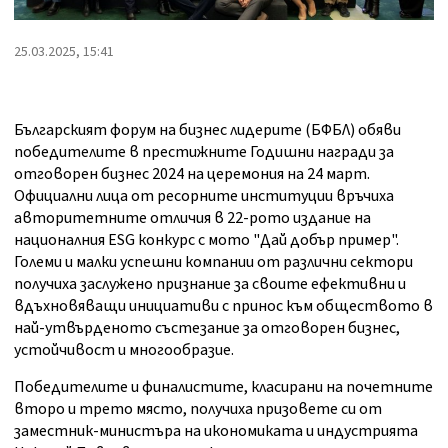
25.03.2025, 15:41
Българският форум на бизнес лидерите (БФБЛ) обяви
победителите в престижните Годишни награди за
отговорен бизнес 2024 на церемония на 24 март.
Официални лица от ресорните институции връчиха
авторитетните отличия в 22-рото издание на
националния ESG конкурс с мото "Дай добър пример".
Големи и малки успешни компании от различни сектори
получиха заслужено признание за своите ефективни и
вдъхновяващи инициативи с принос към обществото в
най-утвърденото състезание за отговорен бизнес,
устойчивост и многообразие.
Победителите и финалистите, класирани на почетните
второ и трето място, получиха призовете си от
заместник-министъра на икономиката и индустрията