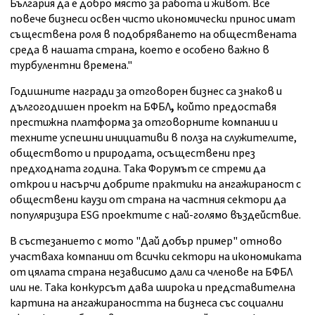
България да е добро място за работа и живот. Все
повече бизнеси освен чисто икономически принос имат
съществена роля в подобряването на обществената
среда в нашата страна, което е особено важно в
турбулентни времена."
Годишните награди за отговорен бизнес са знаков и
дългогодишен проект на БФБЛ
,
който предоставя
престижна платформа за отговорните компании и
техните успешни инициативи в полза на служителите,
обществото и природата, осъществени през
предходната година. Така Форумът се стреми да
открои и насърчи добрите практики на ангажираност с
обществени каузи от страна на частния сектори да
популяризира ESG проектите с най-голямо въздействие.
В състезанието с мото "Дай добър пример" отново
участваха компании от всички сектори на икономиката
от цялата страна независимо дали са членове на БФБЛ
или не. Така конкурсът дава широка и представителна
картина на ангажираността на бизнеса със социални