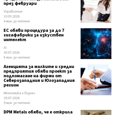
през февруари
Управление
10.03.2026
4 мин. за четене
ЕС обяви процедура за до 7
гигафабрики за изкуствен
интелект
AI
30.07.2026
8 мин. за четене
Агенцията за малките и средни
предприятия обяви проект за
подпомагане на фирми от
Северозападния и Югозападния
регион
Икономика и бизнес
29.07.2026
9 мин. за четене
DPM Metals обяви, че е открила