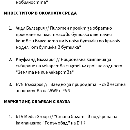
мобилността"
ИНВЕСТИТОР В ОКОЛНАТА СРЕДА
Лидл България // Пилотен проект за обратно
приемане на пластмасови бутилки и метални
кенове и влагането им в нови бутилки по кръгов
модел "от бутилка в бутилка"
Кауфланд България // Национална кампания за
събиране на лекарства с изтекъл срок на годност
"Земята не пие лекарства"
EVN България // "Заедно за природата" - съвместна
инициатива на WWF и EVN
МАРКЕТИНГ, СВЪРЗАН С КАУЗА
bTV Media Group // "Стани богат" в подкрепа на
кампанията "Топъл обяд" на БЧК