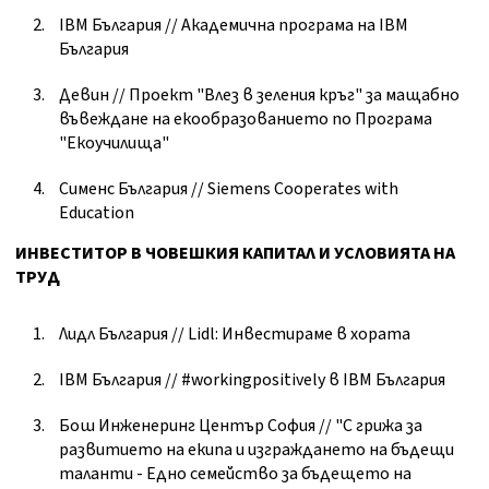
IBM България // Академична програма на IBM
България
Девин // Проект "Влез в зеления кръг" за мащабно
въвеждане на екообразованието по Програма
"Екоучилища"
Сименс България // Siemens Cooperates with
Education
ИНВЕСТИТОР В ЧОВЕШКИЯ КАПИТАЛ И УСЛОВИЯТА НА
ТРУД
Лидл България // Lidl: Инвестираме в хората
IBM България // #workingpositively в IBM България
Бош Инженеринг Център София // "С грижа за
развитието на екипа и изграждането на бъдещи
таланти - Едно семейство за бъдещето на