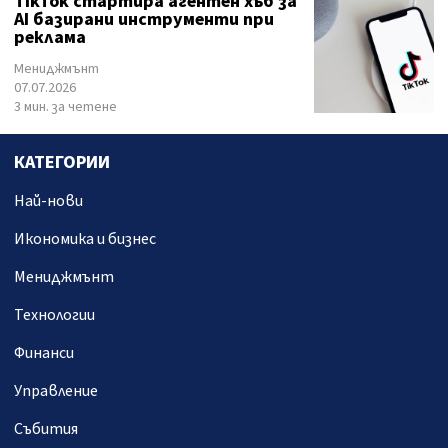
TikTok стартира агентен хъб за
AI базирани инструменти при
реклама
Мениджмънт
07.07.2026
3 мин. за четене
КАТЕГОРИИ
Най-нови
Икономика и бизнес
Мениджмънт
Технологии
Финанси
Управление
Събития