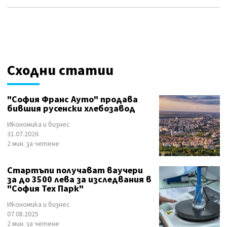
Сходни статии
"София Франс Ауто" продава
бившия русенски хлебозавод
Икономика и бизнес
31.07.2026
2 мин. за четене
Стартъпи получават ваучери
за до 3500 лева за изследвания в
"София Тех Парк"
Икономика и бизнес
07.08.2025
2 мин. за четене