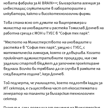
новата фабрика за AI BRAIN++; Българската агенция за
инвестиции; служителите в лабораториите и
инкубатора, както и високотехнологични фирми.
Това стана ясно от думите на вицепремиера и
министър на иновациите и растежа Томислав Дончев на
работна среща с МОН и ТУЕС в "София тех парк".
"Мястото на Министерството на иновациите и
растежа е в "София тех парк", заедно с ТУЕС, с
математическа гимназия, която се довършва. Когато
приключат административните процедури, ние сме
заделили стартов бюджет да започнем проектиране
веднага. Всичко би трябвало да се случва в рамките на
следващата година", каза Дончев.
Той подчерта, че училището, което подготвя кадри за
ИТ сектора, е съществена част от екосистемата и
генератор на таланти за българския технологичен
сектор.
Планът е, след поредица от решения на Министерския