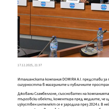
17.12.2025, 21:37
Италианската компания DOMIRA A.I. представи за 
сигурността в магазините и публичните простра
Джовани Сгамбеллоне, съосновател на компанията 
търговски обекти, коментира пред медиите, че ид
изкуствен интелект се е зародила през 2024 г. В 