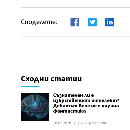
Споделете:
Сходни статии
Съзнателен ли е
изкуственият интелект?
Дебатът вече не е научна
фантастика
28.07.2026
7 мин. за четене