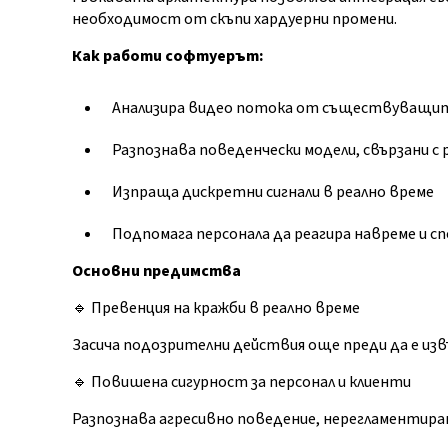
необходимост от скъпи хардуерни промени.
Как работи софтуерът:
Анализира видео потока от съществуващит
Разпознава поведенчески модели, свързани с 
Изпраща дискретни сигнали в реално време
Подпомага персонала да реагира навреме и с
Основни предимства
🔹 Превенция на кражби в реално време
Засича подозрителни действия още преди да е изв
🔹 Повишена сигурност за персонал и клиенти
Разпознава агресивно поведение, нерегламентиран