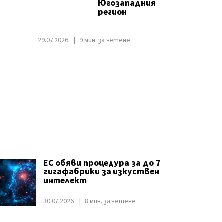
Югозападния
регион
29.07.2026
9 мин. за четене
ЕС обяви процедура за до 7
гигафабрики за изкуствен
интелект
30.07.2026
8 мин. за четене