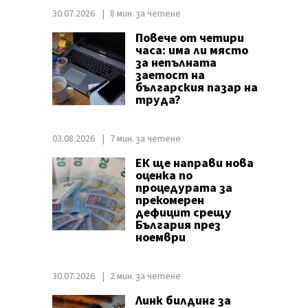
30.07.2026
8 мин. за четене
Повече от четири
часа: има ли място
за непълната
заетост на
българския пазар на
труда?
03.08.2026
7 мин. за четене
ЕК ще направи нова
оценка по
процедурата за
прекомерен
дефицит срещу
България през
ноември
30.07.2026
2 мин. за четене
Линк билдинг за