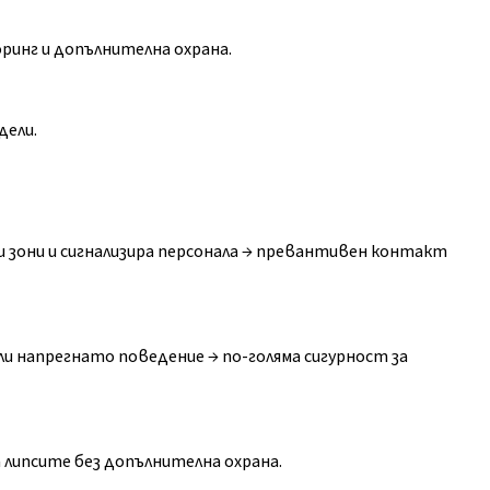
инг и допълнителна охрана.
дели.
 зони и сигнализира персонала → превантивен контакт
ли напрегнато поведение → по-голяма сигурност за
а липсите без допълнителна охрана.