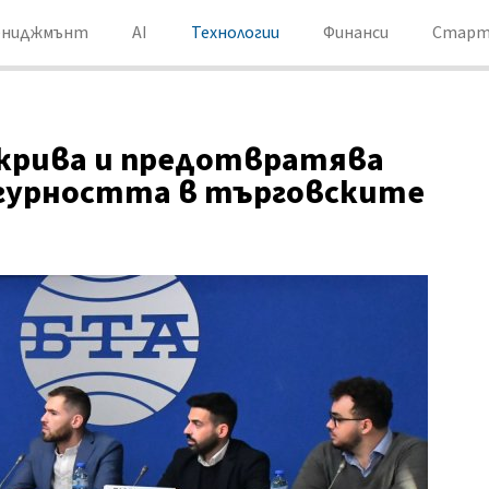
ениджмънт
AI
Технологии
Финанси
Старт
крива и предотвратява
игурността в търговските