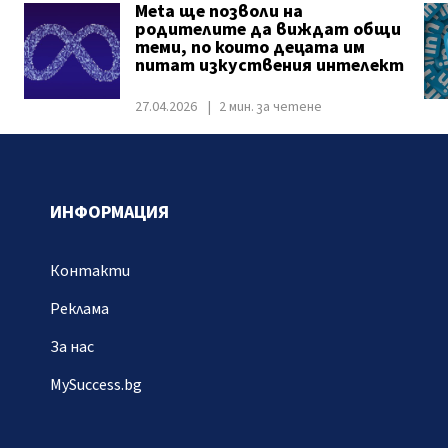
Meta ще позволи на
родителите да виждат общи
теми, по които децата им
питат изкуствения интелект
27.04.2026
2 мин. за четене
ИНФОРМАЦИЯ
Контакти
Реклама
За нас
MySuccess.bg