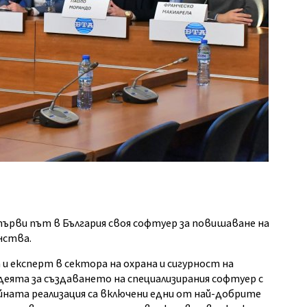
първи път в България своя софтуер за повишаване на
нства.
и експерт в сектора на охрана и сигурност на
еята за създаването на специализирания софтуер с
нейната реализация са включени едни от най-добрите