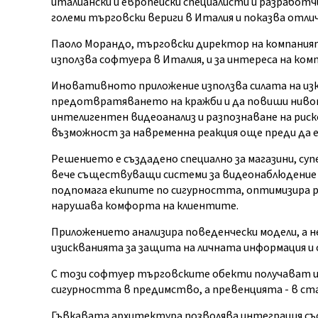
италиански и европейски специалисти и разработч
големи търговски вериги в Италия и показва отли
Паоло Морандо, търговски директор на компанията
използва софтуера в Италия, и за интереса на ком
Иновативното приложение използва силата на изк
предотвратяването на кражби и да повиши нивот
интелигентен видеоанализ и разпознаване на рис
възможност за навременна реакция още преди да 
Решението е създадено специално за магазини, су
вече съществуващи системи за видеонаблюдение и
подпомага екипите по сигурността, оптимизира ра
нарушава комфорта на клиентите.
Приложението анализира поведенчески модели, а 
изискванията за защита на личната информация и
С този софтуер търговските обекти получават 
сигурността в предимство, а превенцията - в ст
Гъвкавата архитектура позволява интеграция съ