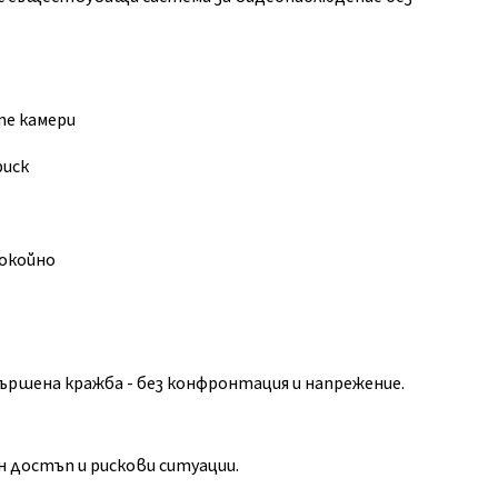
е камери
риск
покойно
ършена кражба - без конфронтация и напрежение.
 достъп и рискови ситуации.