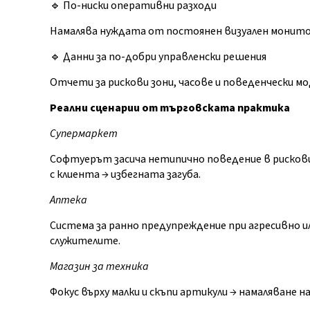
🔹 По-ниски оперативни разходи
Намалява нуждата от постоянен визуален монитор
🔹 Данни за по-добри управленски решения
Отчети за рискови зони, часове и поведенчески мо
Реални сценарии от търговската практика
Супермаркет
Софтуерът засича нетипично поведение в рискови
с клиента → избегната загуба.
Аптека
Система за ранно предупреждение при агресивно и
служителите.
Магазин за техника
Фокус върху малки и скъпи артикули → намаляване н