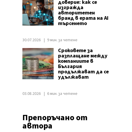
доверие: как се
изгражда
авторитетен
бранд в ерата на AI
търсенето
30.07.2026
9 мин. за четене
Сроковете за
разплащане между
компаниите в
България
продължават да се
удължават
03.08.2026
6 мин. за четене
Препоръчано от
автора