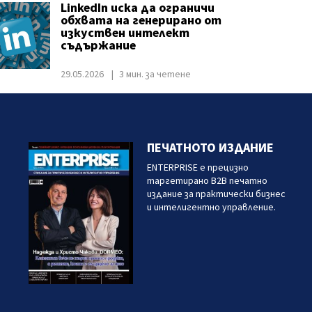
LinkedIn иска да ограничи
обхвата на генерирано от
изкуствен интелект
съдържание
29.05.2026
3 мин. за четене
ПЕЧАТНОТО ИЗДАНИЕ
ENTERPRISE е прецизно
таргетирано B2B печатно
издание за практически бизнес
и интелигентно управление.