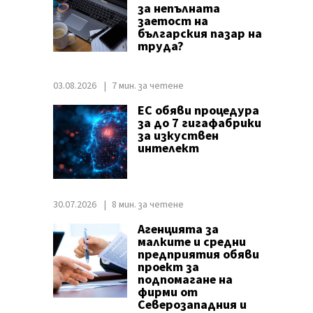
за непълната
заетост на
българския пазар на
труда?
03.08.2026
7 мин. за четене
ЕС обяви процедура
за до 7 гигафабрики
за изкуствен
интелект
30.07.2026
8 мин. за четене
Агенцията за
малките и средни
предприятия обяви
проект за
подпомагане на
фирми от
Северозападния и