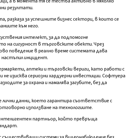
ици, а в момента тя се тества активно в няколко
чни резултати.
, разказа за успешните бизнес сектори, в които се
паниите към него.
уствения интелект, за да подпомогне
о на сигурност в търговските обекти. Чрез
ково поведение в реално време системата дава
е настъпил инцидент.
пермаркети, аптеки и търговски вериги, като работи с
 не изисква сериозни хардуерни инвестиции. Софтуера
зходите за охрана и намалява загубите, без да
не лични данни, което гарантира съответствие с
 отговорно използване на технологиите.
интелигентен партньор, който превръща
андарт.
с съществуващи системи за видеонаблюдение без