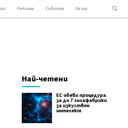
ъп
Реклама
Събития
За нас
Най-четени
ЕС обяви процедура
за до 7 гигафабрики
за изкуствен
интелект