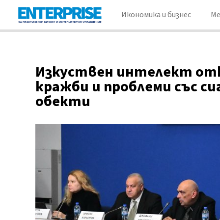
Икономика и бизнес
М
Изкуствен интелект от
кражби и проблеми със с
обекти