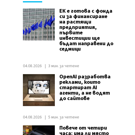
ЕК е готова с фонда
си за финансиране
на растящи
предприятия,
първите
инвестиции ще
бъдат направени до
седмици
04.08.2026
3 мин. за четене
OpenAI разработва
реклами, които
стартират AI
агенти, а не водят
до сайтове
04.08.2026
5 мин. за четене
Повече от четири
часа: има ли място