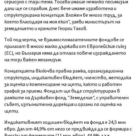
сериозно с тази тема. Тогава имаше немалко песимизъм
дали ще се справим. Днес вече имаме изработена и
структурирана концепция. Вложен бе много труд, за
което благодаря на моя екип", заяви министърът на
земеделието и храните Георги Тахов.
Той подчерта, че взаимоспомагателните фондове се
прилагат в много малко държави от Европейския съюз
(ЕС), но България няма да отлага повече изграждането
на този важен механизъм.
Концепцията включва правна рамка, организационна
структура, индикативен бюджет, членство, методика
за оценка и компенсиране на щети, както и работен
график за приеми. Фондът ще бъде структуриран в
рамките на Държавен фонд "Земеделие", с управителен
съвет, изпълнителна дирекция и органи по оценка на
щети.
Индикативният годишен бюджет на фонда е 24,5 млн.
евро. Дял от 44,9% от него се предвижда да се формира с
вноски от фермерите (11 млн. евро), 44,9% да е