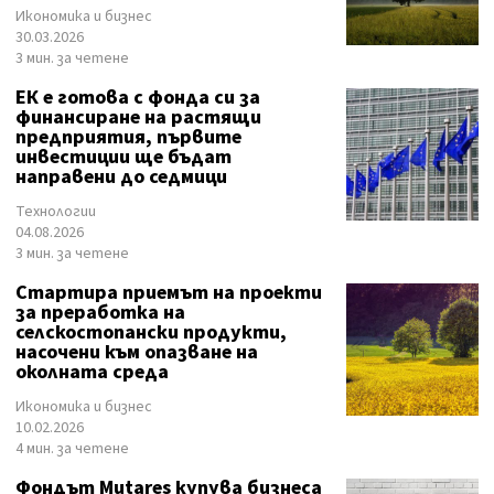
Икономика и бизнес
30.03.2026
3 мин. за четене
ЕК е готова с фонда си за
финансиране на растящи
предприятия, първите
инвестиции ще бъдат
направени до седмици
Технологии
04.08.2026
3 мин. за четене
Стартира приемът на проекти
за преработка на
селскостопански продукти,
насочени към опазване на
околната среда
Икономика и бизнес
10.02.2026
4 мин. за четене
Фондът Mutares купува бизнеса