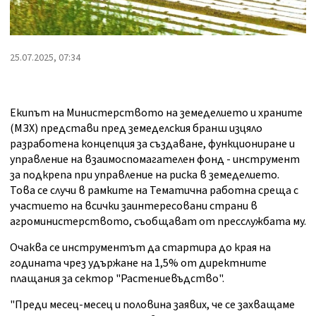
25.07.2025, 07:34
Екипът на Министерството на земеделието и храните
(МЗХ) представи пред земеделския бранш изцяло
разработена концепция за създаване, функциониране и
управление на взаимоспомагателен фонд - инструмент
за подкрепа при управление на риска в земеделието.
Това се случи в рамките на Тематична работна среща с
участието на всички заинтересовани страни в
агроминистерството, съобщават от пресслужбата му.
Очаква се инструментът да стартира до края на
годината чрез удържане на 1,5% от директните
плащания за сектор "Растениевъдство".
"Преди месец-месец и половина заявих, че се захващаме