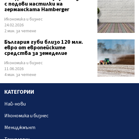
с подови настилки на
германската Hamberger
Икономика и бизнес
24.02.2026
2 мин. за четене
България губи близо 120 млн.
евро от европейските
средства за земеделие
Икономика и бизнес
11.06.2026
4 мин. за четене
КАТЕГОРИИ
Най-нови
Икономика и бизнес
Мениджмънт