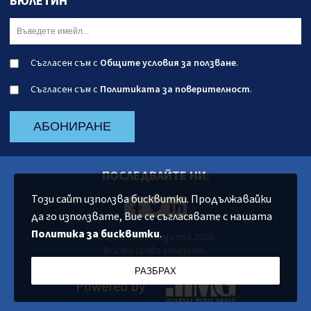
БЮЛЕТИН
Съгласен съм с
Общите условия за ползване
.
Съгласен съм с
Политиката за поверителност
.
АБОНИРАНЕ
ПОСЛЕДВАЙТЕ НИ:
Този сайт използва бисквитки. Продължавайки
да го използвате, Вие се съгласявате с нашата
Политика за бисквитки
.
© Enterprise Magazine 2026.
Всички права запазаени.
РАЗБРАХ
Powered by