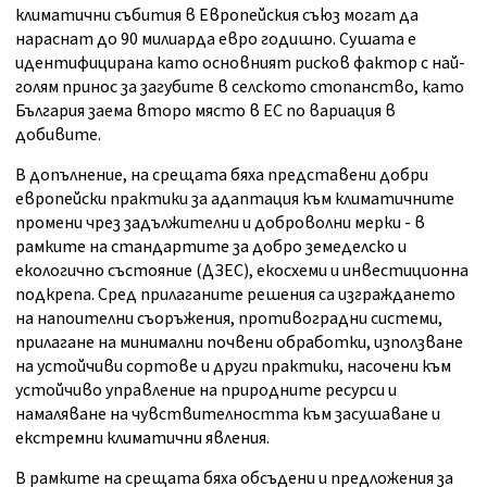
климатични събития в Европейския съюз могат да
нараснат до 90 милиарда евро годишно. Сушата е
идентифицирана като основният рисков фактор с най-
голям принос за загубите в селското стопанство, като
България заема второ място в ЕС по вариация в
добивите.
В допълнение, на срещата бяха представени добри
европейски практики за адаптация към климатичните
промени чрез задължителни и доброволни мерки - в
рамките на стандартите за добро земеделско и
екологично състояние (ДЗЕС), екосхеми и инвестиционна
подкрепа. Сред прилаганите решения са изграждането
на напоителни съоръжения, противоградни системи,
прилагане на минимални почвени обработки, използване
на устойчиви сортове и други практики, насочени към
устойчиво управление на природните ресурси и
намаляване на чувствителността към засушаване и
екстремни климатични явления.
В рамките на срещата бяха обсъдени и предложения за