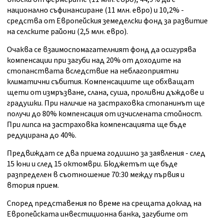
национално съфинансиране (11 млн. евро) и 10,2% -
средства от Европейския земеделски фонд за развитие
на селските райони (2,5 млн. евро).
Очаква се взаимоспомагателният фонд да осигурява
компенсации при загуби над 20% от доходите на
стопанствата вследствие на неблагоприятни
климатични събития. Компенсациите ще обхващат
щети от измръзване, слана, суша, проливни дъждове и
градушки. При наличие на застраховка стопанинът ще
получи до 80% компенсация от изчислената стойност.
При липса на застраховка компенсацията ще бъде
редуцирана до 40%.
Предвиждат се два приема годишно за заявления - след
15 юни и след 15 октомври. Бюджетът ще бъде
разпределен в съотношение 70:30 между първия и
втория прием.
Според представения по време на срещата доклад на
Европейската инвестиционна банка, загубите от