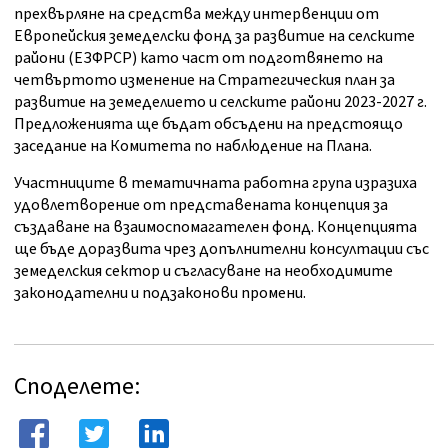
прехвърляне на средства между интервенции от
Европейския земеделски фонд за развитие на селските
райони (ЕЗФРСР) като част от подготвянето на
четвъртото изменение на Стратегическия план за
развитие на земеделието и селските райони 2023-2027 г.
Предложенията ще бъдат обсъдени на предстоящо
заседание на Комитета по наблюдение на Плана.
Участниците в тематичната работна група изразиха
удовлетворение от представената концепция за
създаване на взаимоспомагателен фонд. Концепцията
ще бъде доразвита чрез допълнителни консултации със
земеделския сектор и съгласуване на необходимите
законодателни и подзаконови промени.
Споделете: