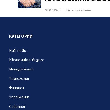
вниманието на B2B клиентит
03.07.2026
8 мин. за четене
КАТЕГОРИИ
Най-нови
Икономика и бизнес
Мениджмънт
Технологии
Финанси
Управление
Събития