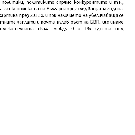
 политики, политиките спрямо конкурентите и т.н.,
а за икономиката на България през следващата година.
артина през 2012 г. и при наличието на увеличаваща се
ботните заплати и почти нулев ръст на БВП, ще имаме
положителната скала между 0 и 1% (доста под