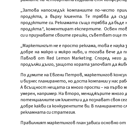
„Затова напоследък компаниите по-често прила
продукта, а върху клиента. Те трябва да съз
продуктите си. Рекламата също трябва да бъде на
продукта.“, коментират експертите. Освен това
си и признавате своите грешки, съветват още т
„Маркетингът не е просто реклама, това е наука 
добре на макро и микро ниво, и тогава вече да п
Павлов от Red Lemon Marketing. Според него д
продължи дълго, защото хората започват да живе
По думите на Евгени Петров, маркетингов консу
и бизнес планирането, но доста компании у нас раб
А всъщност нещата са много прости – на първо мя
умерен, например. На второ, мениджърите много до
потенциалните им клиенти и да познават своя сег
добре какви са конкурентите ви. В планирането с
рекламната си стратегия.
Правилният маркетингов план зависи основно от о