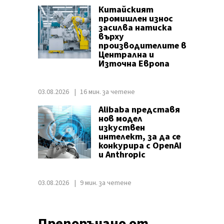
Китайският
промишлен износ
засилва натиска
върху
производителите в
Централна и
Източна Европа
03.08.2026
16 мин. за четене
Alibaba представя
нов модел
изкуствен
интелект, за да се
конкурира с OpenAI
и Anthropic
03.08.2026
9 мин. за четене
Препоръчано от