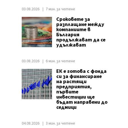
03.08.2026
7 мин. за четене
Сроковете за
разплащане между
компаниите в
България
продължават да се
удължават
03.08.2026
6 мин. за четене
ЕК е готова с фонда
си за финансиране
на растящи
предприятия,
първите
инвестиции ще
бъдат направени до
седмици
04.08.2026
3 мин. за четене