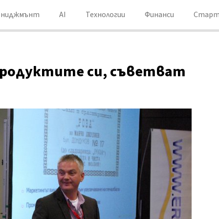
ениджмънт
AI
Технологии
Финанси
Старт
продуктите си, съветват