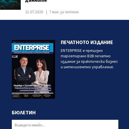
данните
21.07.2026
7 мин. за четене
ПЕЧАТНОТО ИЗДАНИЕ
ENTERPRISE е прецизно
таргетирано B2B печатно
издание за практически бизнес
и интелигентно управление.
БЮЛЕТИН