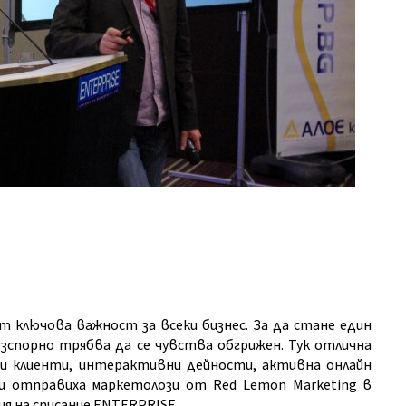
 ключова важност за всеки бизнес. За да стане един
езспорно трябва да се чувства обгрижен. Тук отлична
и клиенти, интерактивни дейности, активна онлайн
ети отправиха маркетолози от Red Lemon Marketing в
 на списание ENTERPRISE.