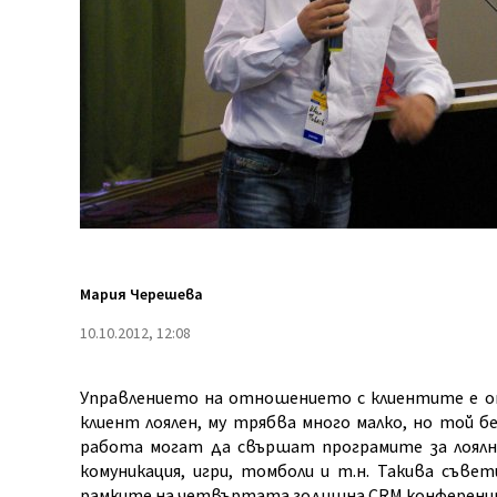
Мария Черешева
10.10.2012, 12:08
Управлението на отношението с клиентите е от
клиент лоялен, му трябва много малко, но той б
работа могат да свършат програмите за лоялн
комуникация, игри, томболи и т.н. Такива съв
рамките на четвъртата годишна CRM конференция