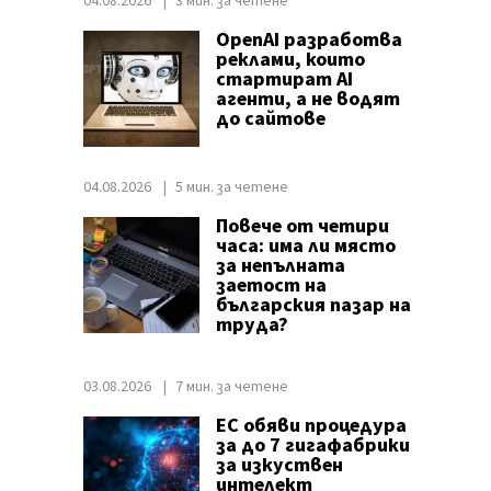
04.08.2026
3 мин. за четене
OpenAI разработва
реклами, които
стартират AI
агенти, а не водят
до сайтове
04.08.2026
5 мин. за четене
Повече от четири
часа: има ли място
за непълната
заетост на
българския пазар на
труда?
03.08.2026
7 мин. за четене
ЕС обяви процедура
за до 7 гигафабрики
за изкуствен
интелект