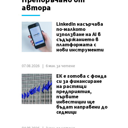
автора
LinkedIn насърчава
по-малкото
използване на AI в
съдържанието в
платформата с
нови инструменти
07.08.2026
6 мин. за четене
ЕК е готова с фонда
си за финансиране
на растящи
предприятия,
първите
инвестиции ще
бъдат направени до
седмици