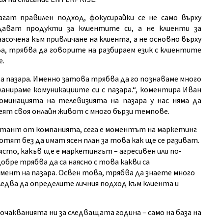
гат правилен подход, фокусирайки се не само върху
дават продукти за клиентите си, а не клиенти за
сочена към привличане на клиента, а не основно върху
, трябва да говорите на разбираем език с клиентите
е.
за пазара. Именно затова трябва да го познаваме много
ланираме комуникациите си с пазара.“, коментира Иван
оминацията на телевизията на пазара у нас няма да
ят своя онлайн живот с много бързи темпове.
лтант от компанията, сега е моментът на маркетинг
отят без да имат ясен план за това как ще се разиват.
сто, какъв ще е маркетингът – агресивен или по-
бре трябва да са наясно с това какви са
мент на пазара. Освен това, трябва да знаете много
ледва да определите личния подход към клиента и
чакванията ни за следващата година – само на база на