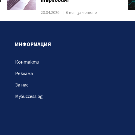
е
търговия?
20.04.2026
6 мин. за четене
ИНФОРМАЦИЯ
Контакти
Реклама
За нас
MySuccess.bg