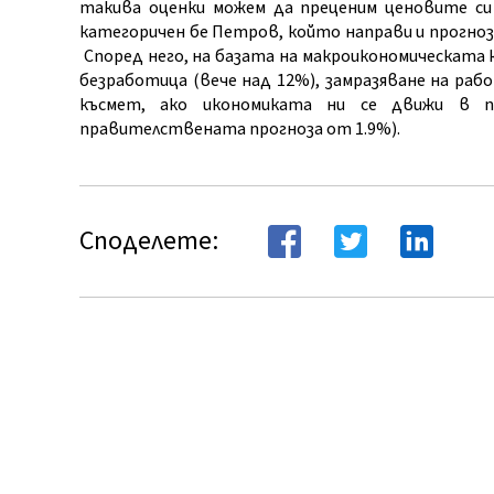
такива оценки можем да преценим ценовите си
категоричен бе Петров, който направи и прогноз
Според него, на базата на макроикономическата к
безработица (вече над 12%), замразяване на ра
късмет, ако икономиката ни се движи в 
правителствената прогноза от 1.9%).
Споделете: