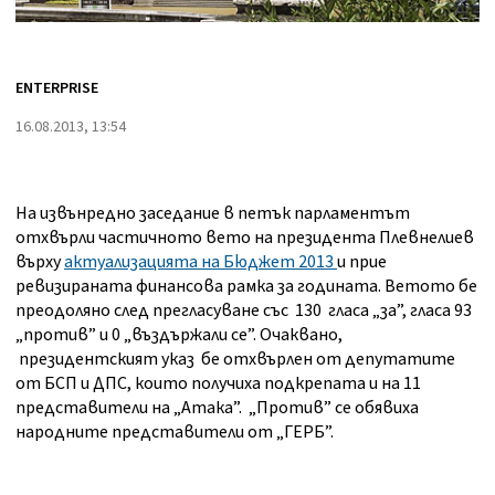
ENTERPRISE
16.08.2013, 13:54
На извънредно заседание в петък парламентът
отхвърли частичното вето на президента Плевнелиев
върху
актуализацията на Бюджет 2013
и прие
ревизираната финансова рамка за годината. Ветото бе
преодоляно след прегласуване със 130 гласа „за”, гласа 93
„против” и 0 „въздържали се”. Очаквано,
президентският указ бе отхвърлен от депутатите
от БСП и ДПС, които получиха подкрепата и на 11
представители на „Атака”. „Против” се обявиха
народните представители от „ГЕРБ”.