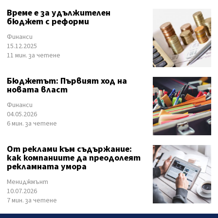
Време е за удължителен
бюджет с реформи
Финанси
15.12.2025
11 мин. за четене
Бюджетът: Първият ход на
новата власт
Финанси
04.05.2026
6 мин. за четене
От реклами към съдържание:
как компаниите да преодолеят
рекламната умора
Мениджмънт
10.07.2026
7 мин. за четене