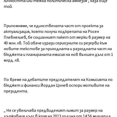
личността или тежка политическа амнезия", каза още
той.
Припомняме, че единствената част от проекта за
актуализация, която получи подкрепата на Росен
Плевнелиев, бе социалният пакет от мерки в размер на
40 млн. лв. Той обаче изрази сериозните си резерви към
новите текстове за приходната и разходната част на
бюджета и планираната емисия на нов външен дълг от 1
млрд. лв.
По време на дебатите председателят на Комисията по
бюджет и финанси Йордан Цонев оспори мотивите на
президента.
„ Не се увеличава предвиденият лимит за размер на
държавния дълг в края на 2013 година от 14.56 милиарда