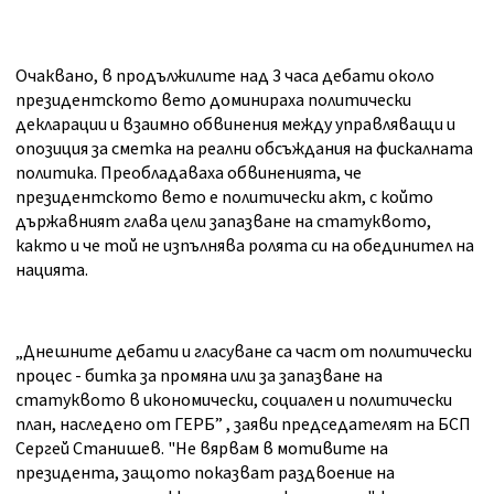
Очаквано, в продължилите над 3 часа дебати около
президентското вето доминираха политически
декларации и взаимно обвинения между управляващи и
опозиция за сметка на реални обсъждания на фискалната
политика. Преобладаваха обвиненията, че
президентското вето е политически акт, с който
държавният глава цели запазване на статуквото,
както и че той не изпълнява ролята си на обединител на
нацията.
„Днешните дебати и гласуване са част от политически
процес - битка за промяна или за запазване на
статуквото в икономически, социален и политически
план, наследено от ГЕРБ” , заяви председателят на БСП
Сергей Станишев. "Не вярвам в мотивите на
президента, защото показват раздвоение на