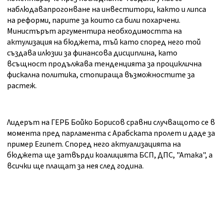
наблюдавапрогонване на инвеститори, както и липса
на реформи, парите за които са били похарчени.
Министърът аргументира необходимостта на
актулизация на бюджета, тъй като според него той
създава илюзии за финансова дисциплина, като
всъщност продължава тенденцията за проциклична
фискална политика, стопираща възможностите за
растеж.
Лидерът на ГЕРБ Бойко Борисов сравни случващото се в
момента пред парламента с Арабската пролет и даде за
пример Египет. Според него актуализацията на
бюджета ще затвърди коалицията БСП, ДПС, "Атака", а
всички ще плащат за нея след година.