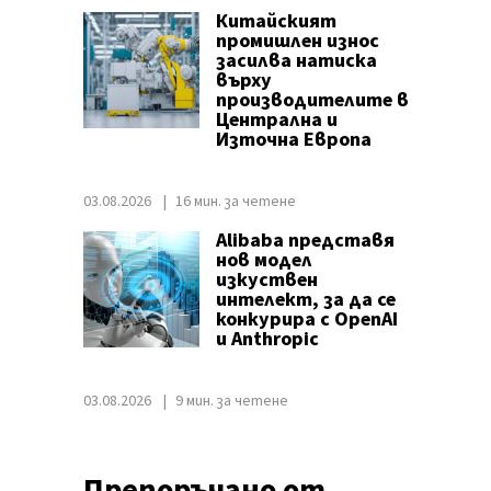
Китайският
промишлен износ
засилва натиска
върху
производителите в
Централна и
Източна Европа
03.08.2026
16 мин. за четене
Alibaba представя
нов модел
изкуствен
интелект, за да се
конкурира с OpenAI
и Anthropic
03.08.2026
9 мин. за четене
Препоръчано от