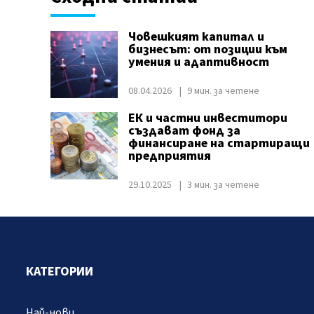
Човешкият капитал и
бизнесът: от позиции към
умения и адаптивност
08.04.2026
9 мин. за четене
ЕК и частни инвеститори
създават фонд за
финансиране на стартиращи
предприятия
29.10.2025
3 мин. за четене
КАТЕГОРИИ
Най-нови