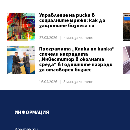
Управление на риска в
социалните мрежи: как да
защитите бизнеса си
27.03.2026
4 мин. за четене
Програмата „Капка по капка“
спечели наградата
„Инвеститор в околната
среда“ в Годишните награди
за отговорен бизнес
16.04.2026
5 мин. за четене
ИНФОРМАЦИЯ
Контакти