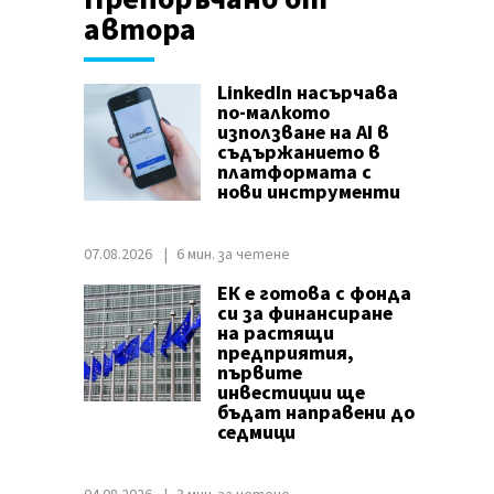
автора
LinkedIn насърчава
по-малкото
използване на AI в
съдържанието в
платформата с
нови инструменти
07.08.2026
6 мин. за четене
ЕК е готова с фонда
си за финансиране
на растящи
предприятия,
първите
инвестиции ще
бъдат направени до
седмици