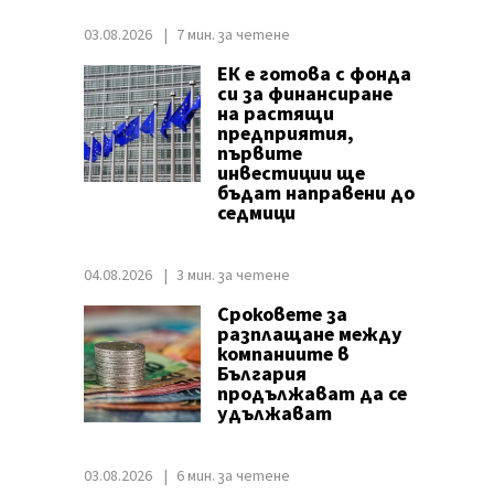
03.08.2026
7 мин. за четене
ЕК е готова с фонда
си за финансиране
на растящи
предприятия,
първите
инвестиции ще
бъдат направени до
седмици
04.08.2026
3 мин. за четене
Сроковете за
разплащане между
компаниите в
България
продължават да се
удължават
03.08.2026
6 мин. за четене