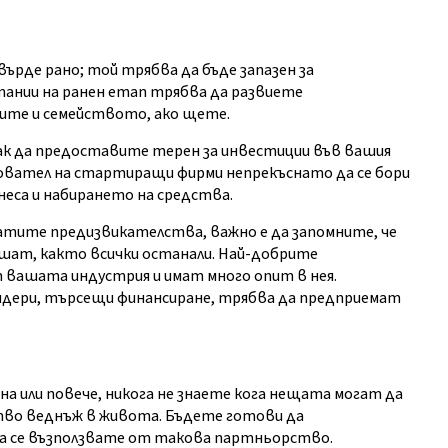
ърде рано; той трябва да бъде запазен за
ании на ранен етап трябва да развиете
лите и семейството, ако щете.
ак да предоставите терен за инвестиции във вашия
новател на стартиращи фирми непрекъснато да се бори
неса и набирането на средства.
атите предизвикателства, важно е да запомните, че
ешат, както всички останали. Най-добрите
т вашата индустрия и имат много опит в нея.
ери, търсещи финансиране, трябва да предприемат
на или повече, никога не знаете кога нещата могат да
ство веднъж в живота. Бъдете готови да
а да се възползвате от такова партньорство.