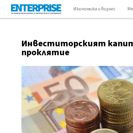
Икономика и бизнес
М
Инвеститорският капита
проклятие