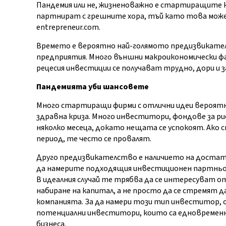
Пандемия или не, жизненоважно е стартиращите к
партнират с грешните хора, тъй като това може 
entrepreneur.com.
Времето е вероятно най-голямото предизвикате
предприятия. Много външни макроикономически ф
рецесия инвестиции се получават трудно, дори и 
Пандемията уби шансовете
Много стартиращи фирми с отлични идеи вероятно 
здравна криза. Много инвеститори, фондове за рис
няколко месеца, докато нещата се успокоят. Ак
период, те често се провалят.
Друго предизвикателство е наличието на доста
да намерите подходящия инвестиционен партньор,
В идеалния случай те трябва да се интересуват о
набиране на капитал, а не просто да се стремят 
компанията. За да намери този тип инвеститор, 
потенциални инвеститори, които са едновремен
бизнеса.