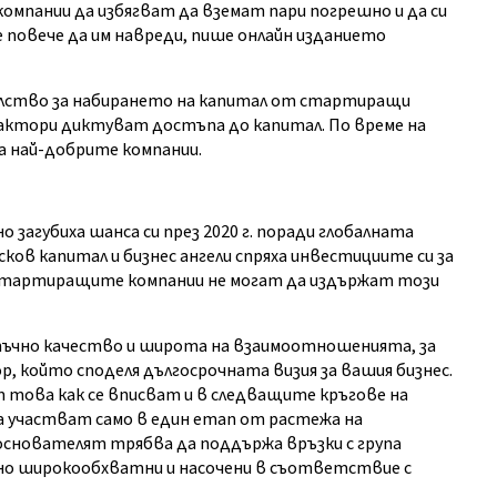
омпании да избягват да вземат пари погрешно и да си
повече да им навреди, пише онлайн изданието
лство за набирането на капитал от стартиращи
актори диктуват достъпа до капитал. По време на
за най-добрите компании.
загубиха шанса си през 2020 г. поради глобалната
ков капитал и бизнес ангели спряха инвестициите си за
о стартиращите компании не могат да издържат този
тъчно качество и широта на взаимоотношенията, за
 който споделя дългосрочната визия за вашия бизнес.
т това как се вписват и в следващите кръгове на
да участват само в един етап от растежа на
основателят трябва да поддържа връзки с група
но широкообхватни и насочени в съответствие с