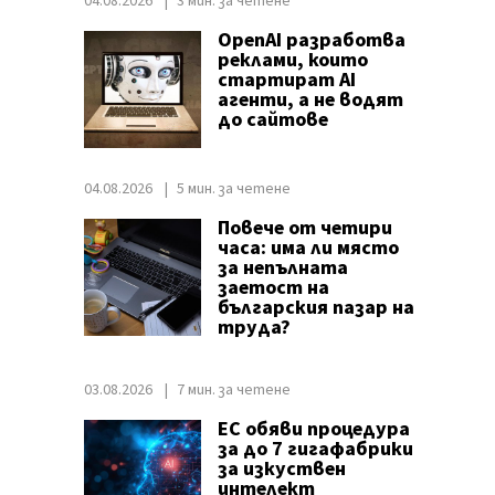
04.08.2026
3 мин. за четене
OpenAI разработва
реклами, които
стартират AI
агенти, а не водят
до сайтове
04.08.2026
5 мин. за четене
Повече от четири
часа: има ли място
за непълната
заетост на
българския пазар на
труда?
03.08.2026
7 мин. за четене
ЕС обяви процедура
за до 7 гигафабрики
за изкуствен
интелект