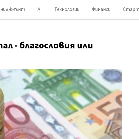
ениджмънт
AI
Технологии
Финанси
Старт
л - благословия или