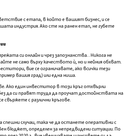
ствие с етапа, в който е вашият бизнес, и се
шата индустрия. Ако сте на ранен етап, не губете
нии
режата си онлайн и чрез запознанства. . Никога не
айте не само върху качеството ѝ, но и нейния обхват.
еститори, вие се ограничавате, ако всички тези
пример вашия град) или една ниша.
е. Ако един инвеститор в този кръг отхвърли
без да си правят труда да проучат достойнствата на
е свържете с различни кръгове.
а спешни случаи, така че да останете оперативни с
рвен бюджет, определен за непредвидени ситуации. По
то през 2020 г., вие увеличавате шансовете си да