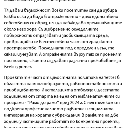
Тя дава и възможност всеки посетител сам да избира
какво иска да види в отражението - дали единствено
собствения си образ, или да наблюдава преминаващите
около него хора. Същевременно огледалните
повърхности отразяват и заобикалящата среда,
превръщайки се в естествена част от градското
пространство. Погледнати под определен ъгъл, те
сякаш изчезват. А отраженията върху тях се променят
постоянно, с което създават различно преживяване за
всеки зрител.
Проектът е част от цялостната политика на Yettel в
областта на многообразието, равнопоставеността и
приобщаването. Инсталацията отбеляза и десетата
годишнина от старта на една от емблематичните си
програми - "Рамо до рамо" през 2024 г. С нея телекомът
подкрепя професионалното развитие и социалната
интеграция на хората с увреждания. В рамките на две
години участниците работят по конкретни проекти,
като по този начин придобиват ценни знания и стават