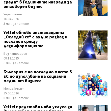
среда“ в Годишните награди за
отговорен бизнес
Управление
16.04.2026
5 мин. за четене
Yettel обнови инсталацията
„Огледай се“ с аудио разказ и
послания срещу
дезинформацията
Без категория
08.12.2025
6 мин. за четене
България е на последно място в
ЕС по използване на социални
медии от бизнеса
Мениджмънт
15.06.2026
8 мин. за четене
Yettel представя нова услуга за