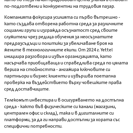
по-подготвени и конкурентни на трудовия пазар.
Компанията фокусира усилията си първо вътрешно -
като създава отворена работна среда за различните
социални групи и изгражда осъзнатост сред своите
служители чрез редица обучения за неосъзнатите
предразсъдъци и политики за увеличаване броя на
жените в технологичните екипи. От 2024 г. Yettel
инициира разговора и извън организацията, като
насърчава приобщаваща и справедлива среда по цялата
верига на стойността - ангажира ключовите си
партньори и бизнес клиенти и извършва поетапна
проверка на въздействието върху човешките права
сред доставчиците.
Телекомът инвестира и в осигуряването на достъпна
среда - както във физическите си канали (магазини,
централен офис и склад), така и в дигиталните си
платформи, за да ги направи достъпни за хората със
специфични потребности.