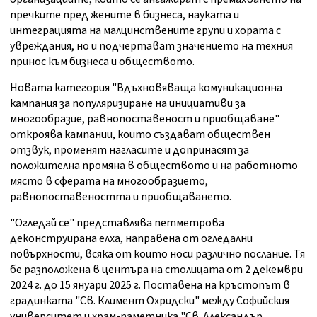
пречките пред жените в бизнеса, науката и
интеграцията на малцинствените групи и хората с
увреждания, но и подчертават значението на техния
принос към бизнеса и обществото.
Новата категория "Вдъхновяваща комуникационна
кампания за популяризиране на инициативи за
многообразие, равнопоставеност и приобщаване"
откроява кампании, които създават обществен
отзвук, променят нагласите и допринасят за
положителна промяна в обществото и на работното
място в сферата на многообразието,
равнопоставеността и приобщаването.
"Огледай се" представлява петметрова
деконструирана елха, направена от огледални
повърхности, всяка от които носи различно послание. Тя
бе разположена в центъра на столицата от 2 декември
2024 г. до 15 януари 2025 г. Поставена на кръстопът в
градинката "Св. Климент Охридски" между Софийския
университет и храм-паметника "Св. Александър