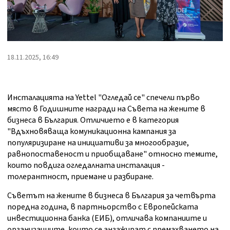
18.11.2025, 16:49
Инсталацията на Yettel "Огледай се" спечели първо
място в Годишните награди на Съвета на жените в
бизнеса в България. Отличието е в категория
"Вдъхновяваща комуникационна кампания за
популяризиране на инициативи за многообразие,
равнопоставеност и приобщаване" относно темите,
които повдига огледалната инсталация -
толерантност, приемане и разбиране.
Съветът на жените в бизнеса в България за четвърта
поредна година, в партньорство с Европейската
инвестиционна банка (ЕИБ), отличава компаниите и
организациите, които се ангажират с премахването на