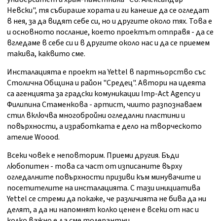
Невски", тя събираше хората и ги канеше да се огледат
в нея, за да видят себе си, но и другите около тях. Това е
и основното послание, което проектът отправя - да се
вгледаме в себе си и в другите около нас и да се приемем
такива, каквито сме.
Инсталацията е проект на Yettel в партньорство със
Столична Община и район "Средец". Автори на идеята
са агенцията за градски комуникации Imp-Act Agency и
Филипина Стаменкова - артист, чиито разпознаваем
стил включва многобройни огледални пластини и
повърхности, а изработката е дело на творческото
ателие Woood.
Всеки човек е неповторим. Приеми другия. Бъди
любопитен - това са част от изписаните върху
огледалните повърхности призиви към минувачите и
посетителите на инсталацията. С тази инициатива
Yettel се стреми да покаже, че различията не бива да ни
делят, а да ни напомнят колко ценен е всеки от нас и
колко важно е да сме толерантни.