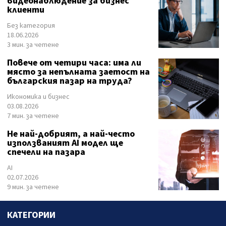
видеонаблюдение за бизнес
клиенти
Без категория
18.06.2026
3 мин. за четене
Повече от четири часа: има ли
място за непълната заетост на
българския пазар на труда?
Икономика и бизнес
03.08.2026
7 мин. за четене
Не най-добрият, а най-често
използваният AI модел ще
спечели на пазара
AI
02.07.2026
9 мин. за четене
КАТЕГОРИИ