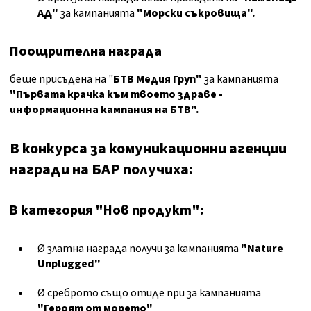
АД
"
за кампанията
"Морски съкровища"
.
Поощрителна награда
беше присъдена на "
БТВ Медия Груп
"
за кампанията
"Първата крачка към твоето здраве -
информационна кампания на БТВ"
.
В конкурса за комуникационни агенции
награди на БАР получиха:
В категория "Нов продукт":
Ø златна награда получи
за кампанията
"Nature
Unplugged"
Ø среброто също отиде при
за кампанията
"Героят от морето"