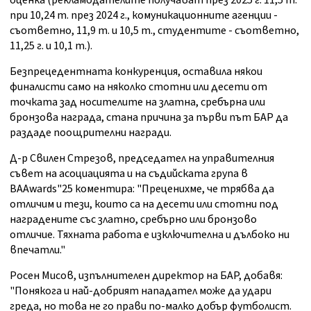
оценка (рекламодателите получават през 2025 г. 11,5 т.
при 10,24 т. през 2024 г., комуникационните агенции -
съответно, 11,9 т. и 10,5 т., студентите - съответно,
11,25 г. и 10,1 т.).
Безпрецедентната конкуренция, оставила някои
финалисти само на няколко стотни или десети от
точката зад носителите на златна, сребърна или
бронзова награда, стана причина за първи път БАР да
раздаде поощрителни награди.
Д-р Свилен Стрезов, председател на управителния
съвет на асоциацията и на съдийската група в
BAAwards"25 коментира: "Преценихме, че трябва да
отличим и тези, които са на десети или стотни под
наградените със златно, сребърно или бронзово
отличие. Тяхната работа е изключителна и дълбоко ни
впечатли."
Росен Мисов, изпълнителен директор на БАР, добавя:
"Понякога и най-добрият нападател може да удари
греда, но това не го прави по-малко добър футболист.