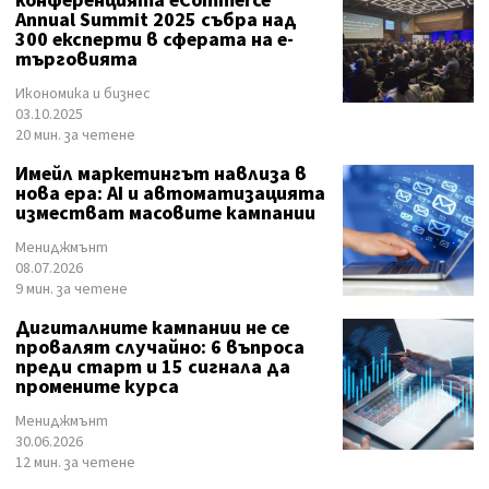
конференцията eCommerce
Annual Summit 2025 събра над
300 експерти в сферата на е-
търговията
Икономика и бизнес
03.10.2025
20 мин. за четене
Имейл маркетингът навлиза в
нова ера: AI и автоматизацията
изместват масовите кампании
Мениджмънт
08.07.2026
9 мин. за четене
Дигиталните кампании не се
провалят случайно: 6 въпроса
преди старт и 15 сигнала да
промените курса
Мениджмънт
30.06.2026
12 мин. за четене