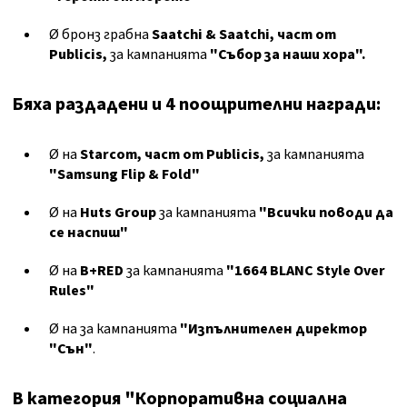
Ø бронз грабна
Saatchi & Saatchi, част от
Publicis,
за кампанията
"Събор за наши хора".
Бяха раздадени и 4 поощрителни награди:
Ø на
Starcom, част от Publicis,
за кампанията
"Samsung Flip & Fold"
Ø на
Huts Group
за кампанията
"Всички поводи да
се наспиш"
Ø на
B+RED
за кампанията
"1664 BLANC Style Over
Rules"
Ø на
за кампанията
"Изпълнителен директор
"Сън"
.
В категория "Корпоративна социална