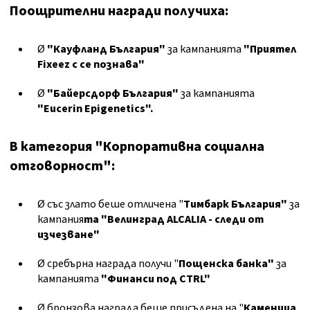
Поощрителни награди получиха:
Ø
"Кауфланд България"
за кампанията
"Приятел
Fixeez с се познава"
Ø
"Байерсдорф България"
за кампанията
"
Eucerin Epigenetics"
.
В категория "Корпоративна социална
отговорност":
Ø със злато беше отличена "
Тимбарк България
"
за
кампания
та
"Велинград ALCALIA - следи от
изчезване"
Ø сребърна награда получи "
Пощенска банка
"
за
кампанията
"Финанси под CTRL"
Ø бронзова награда беше присъдена на "
Каменица