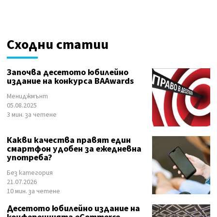
Сходни статии
Започва десетото юбилейно
издание на конкурса BAAwards
Мениджмънт
05.08.2025
3 мин. за четене
Какви качества правят един
смартфон удобен за ежедневна
употреба?
Без категория
21.07.2026
10 мин. за четене
Десетото юбилейно издание на