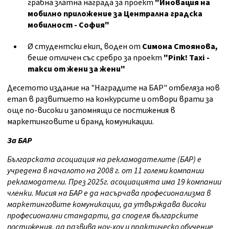
грабна златна награда за проект
"Иновация на
мобилно приложение за Централна градска
мобилност - София"
Ø студентски екип,
воден от
Симона Стоянова,
беше отличен със сребро за проект
"Pink! Taxi -
такси от жени за жени"
Десетото издание на "Наградите на БАР" отбеляза нов
етап в развитието на конкурсите и отвори врати за
още по-високи и запомнящи се постижения в
маркетинговите и бранд комуникации.
За БАР
Българската асоциация на рекламодателите (БАР) е
учредена в началото на 2008
г.
от 11 големи компании
рекламодатели. През 2025г. асоциацията има 19
компании
членки.
Мисия на БАР е да насърчава професионализма в
маркетинговите комуникации, да утвърждава високи
професионални стандарти, да споделя български
те
постижения, да развива ноу-хоу и практическо обучение