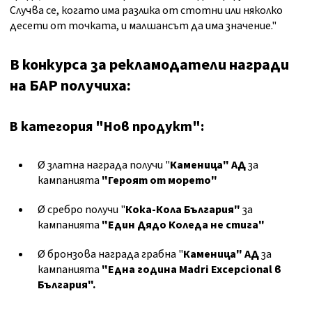
Случва се, когато има разлика от стотни или няколко
десети от точката, и малшансът да има значение."
В конкурса за рекламодатели награди
на БАР получиха:
В категория "Нов продукт":
Ø златна награда получи "
Каменица" АД
за
кампанията
"Героят от морето
"
Ø сребро получи "
Кока-Кола България
"
за
кампанията
"Един Дядо Коледа не стига"
Ø бронзова награда грабна "
Каменица
"
АД
за
кампанията
"Една година Madri Excepcional в
България"
.