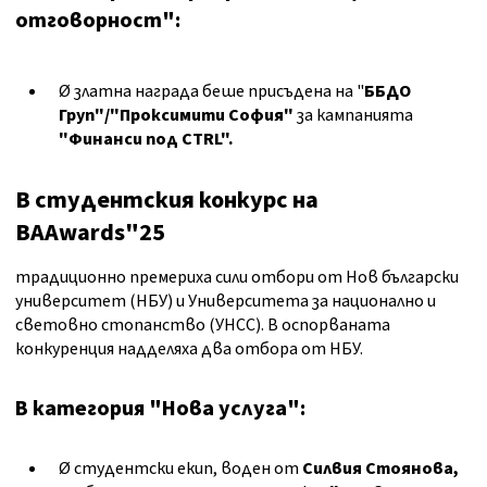
отговорност":
Ø златна награда беше присъдена на "
ББДО
Груп
"
/
"
Проксимити София
"
за кампанията
"Финанси под CTRL"
.
В студентския конкурс на
BAAwards"2
5
традиционно премериха сили отбори от Нов български
университет (НБУ) и Университета за национално и
световно стопанство (УНСС). В оспорваната
конкуренция надделяха два отбора от НБУ.
В категория "Нова услуга":
Ø студентски екип,
воден от
Силвия Стоянова,