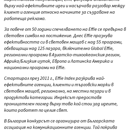
върху най-ефективните идеи и насърчава разговор между
клиент и агенция относно начините за създаване на
работеща реклама.
За повече от 50 години спечелването на Effie се превърна в
световен символ на постижение. Днес Effie празнува
ефективността си в световен мащаб с над 55 програми,
обхващащи над 125 пазара, включително Global Effie,
регионални програми в Азиатско-тихоокеанския регион,
Африка/Близкия изток, Европа и Латинска Америка и
национални програми на Effie.
Стартирал през 2011 г., Effie Index разкрива най-
ефективните агенции, клиенти и търговски марки в
световен мащаб, регионално, на местни пазари и в
продуктови категории. Индексът предоставя
проницателен поглед върху това кой стои зад идеите,
които работят по целия свят.
В България конкурсът се организира от Българската
асоциация на комуникационните агенции. Той покрива