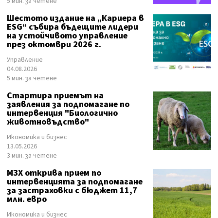
5 мин. за четене
Шестото издание на „Кариера в
ESG“ събира бъдещите лидери
на устойчивото управление
през октомври 2026 г.
Управление
04.08.2026
5 мин. за четене
Стартира приемът на
заявления за подпомагане по
интервенция "Биологично
животновъдство"
Икономика и бизнес
13.05.2026
3 мин. за четене
МЗХ открива прием по
интервенцията за подпомагане
за застраховки с бюджет 11,7
млн. евро
Икономика и бизнес