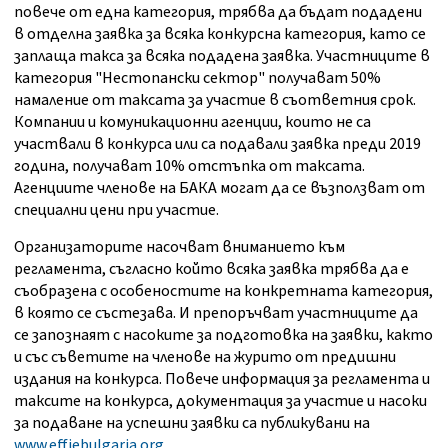
повече от една категория, трябва да бъдат подадени
в отделна заявка за всяка конкурсна категория, като се
заплаща такса за всяка подадена заявка. Участниците в
категория "Нестопански сектор" получават 50%
намаление от таксата за участие в съответния срок.
Компании и комуникационни агенции, които не са
участвали в конкурса или са подавали заявка преди 2019
година, получават 10% отстъпка от таксата.
Агенциите членове на БАКА могат да се възползват от
специални цени при участие.
Организаторите насочват вниманието към
регламента, съгласно който всяка заявка трябва да е
съобразена с особеностите на конкретната категория,
в която се състезава. И препоръчват участниците да
се запознаят с насоките за подготовка на заявки, както
и със съветите на членове на журито от предишни
издания на конкурса. Повече информация за регламента и
таксите на конкурса, документация за участие и насоки
за подаване на успешни заявки са публикувани на
www.effiebulgaria.org
.