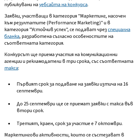
публикувани на
уебсайта на конкурса
.
Заявки, участващи в категория "Маркетинг, насочен
към резултатите (Performance Marketing)" и в
категория "Устойчив успех", се подават чрез
специална
бланка
, разработена съгласно особеностите на
съответната категория.
Конкурсът ще приема участия на комуникационни
агенции и рекламодатели в три срока, със съответната
такса
:
Първият срок за подаване на заявки изтича на 16
септември.
До 25 септември ще се приемат заявки с такса във
втори срок.
Третият, краен, срок за участие е 7 октомври.
Маркетингови активности, които се състезават в