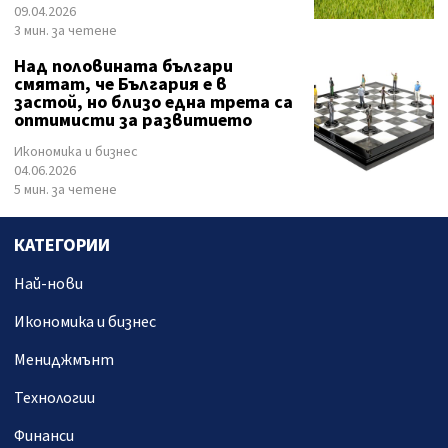
09.04.2026
3 мин. за четене
Над половината българи
смятат, че България е в
застой, но близо една трета са
оптимисти за развитието
Икономика и бизнес
04.06.2026
5 мин. за четене
КАТЕГОРИИ
Най-нови
Икономика и бизнес
Мениджмънт
Технологии
Финанси