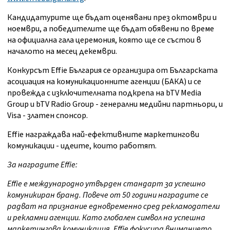
Кандидатурите ще бъдат оценявани през октомври и
ноември, а победителите ще бъдат обявени по време
на официална гала церемония, която ще се състои в
началото на месец декември.
Конкурсът Effie България се организира от Българската
асоциация на комуникационните агенции (БАКА) и се
провежда с изключителната подкрепа на bTV Media
Group и bTV Radio Group - генерални медийни партньори, и
Visa - златен спонсор.
Effie награждава най-ефективните маркетингови
комуникации - идеите, които работят.
За наградите Effie:
Effie е международно утвърден стандарт за успешно
комуникиран бранд. Повече от 50 години наградите се
радват на признание едновременно сред рекламодатели
и рекламни агенции. Като глобален символ на успешна
маркетингова комуникация, Effie фокусира вниманието