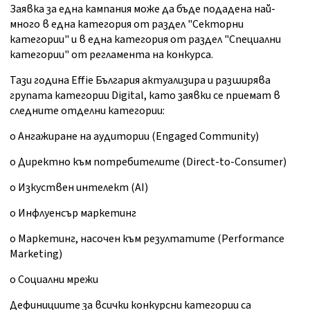
Заявка за една кампания може да бъде подадена най-
много в една категория от раздел "Секторни
категории" и в една категория от раздел "Специални
категории" от регламента на конкурса.
Тази година Effie България актуализира и разширява
групата категории Digital, като заявки се приемат в
следните отделни категории:
o Ангажиране на аудитории (Engaged Community)
o Директно към потребителите (Direct-to-Consumer)
o Изкуствен интелект (AI)
o Инфлуенсър маркетинг
o Маркетинг, насочен към резултатите (Performance
Marketing)
o Социални мрежи
Дефинициите за всички конкурсни категории са