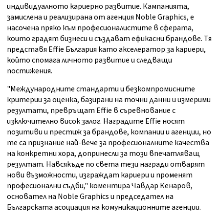
индивидуалното кариерно развитие. Кампанията,
замислена и реализирана от агенция Noble Graphics, е
насочена пряко към професионалистите в сферата,
които градят бизнеси и създават ефикасни брандове. Тя
представя Effie България като акселератор за кариери,
който спомага личното развитие и следващи
постижения.
"Международните стандарти и безкомпромисните
критерии за оценка, базирани на точни данни и измерими
резултати, превръщат Effie в съревнование с
изключително висок залог. Наградите Effie носят
позитиви и престиж за брандове, компании и агенции, но
те са признание най-вече за професионалните качества
на конкретни хора, допринесли за този впечатляващ
резултат. Навсякъде по света тези награди отварят
нови възможности, изграждат кариери и променят
професионални съдби," коментира Чавдар Кенаров,
основател на Noble Graphics и председател на
Българската асоциация на комуникационните агенции.